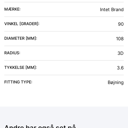
MÆRKE:
Intet Brand
VINKEL [GRADER]
:
90
DIAMETER [MM]
:
108
RADIUS
:
3D
TYKKELSE [MM]
:
3.6
FITTING TYPE
:
Bøjning
Andre har også set på