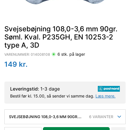
Svejsebøjning 108,0-3,6 mm 90gr.
Søml. Kval. P235GH, EN 10253-2
type A, 3D
6
stk. på lager
VARENUMMER:
014008108
149
kr.
Leveringstid:
1-3 dage
Bestil før kl. 15.00, så sender vi samme dag.
Læs mere.
SVEJSEBØJNING 108,0-3,6 MM 90GR.
6
VARIANTER
SØML. KVAL. P235GH, EN 10253-2 TYPE
A, 3D