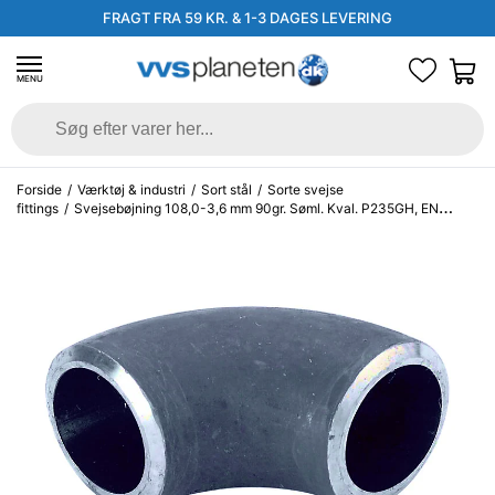
FRAGT FRA 59 KR. & 1-3 DAGES LEVERING
MENU
Forside
/
Værktøj & industri
/
Sort stål
/
Sorte svejse
fittings
/
Svejsebøjning 108,0-3,6 mm 90gr. Søml. Kval. P235GH, EN
10253-2 type A, 3D