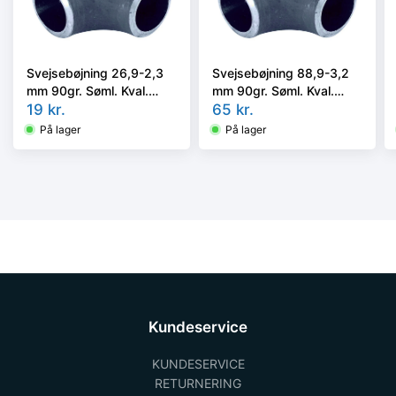
Svejsebøjning 26,9-2,3
Svejsebøjning 88,9-3,2
mm 90gr. Søml. Kval.
mm 90gr. Søml. Kval.
P235GH, EN 10253-2
19
kr.
P235GH, EN 10253-2
65
kr.
type A, 3D
type A, 3D
På lager
På lager
Kundeservice
KUNDESERVICE
RETURNERING