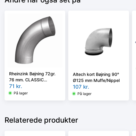
Rheinzink Bøjning 72gr.
Altech kort Bøjning 90°
76 mm. CLASSIC
Ø125 mm Muffe/Nippel
walzblank - Tages ikke
71
kr.
107
kr.
retur -
På lager
På lager
Relaterede produkter