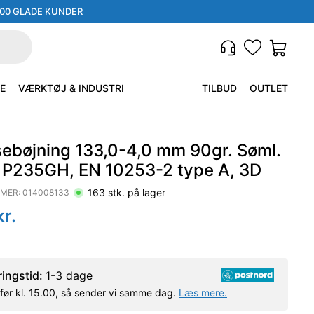
000 GLADE KUNDER
E
VÆRKTØJ & INDUSTRI
TILBUD
OUTLET
sebøjning 133,0-4,0 mm 90gr. Søml.
. P235GH, EN 10253-2 type A, 3D
163
stk. på lager
MER:
014008133
r.
ringstid:
1-3 dage
l før kl. 15.00, så sender vi samme dag.
Læs mere.