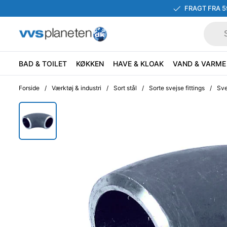
FRAGT FRA 5
BAD & TOILET
KØKKEN
HAVE & KLOAK
VAND & VARME
Forside
/
Værktøj & industri
/
Sort stål
/
Sorte svejse fittings
/
Sve