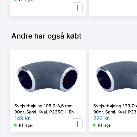
Andre har også købt
Svejsebøjning 108,0-3,6 mm
Svejsebøjning 139,7
90gr. Søml. Kval. P235GH, EN
90gr. Søml. Kval. P2
10253-2 type A, 3D
149
kr.
10253-2 type A, 3D
226
kr.
På lager
På lager