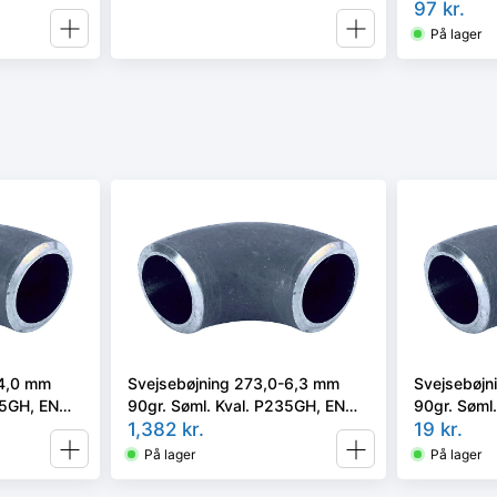
97
kr.
På lager
-4,0 mm
Svejsebøjning 273,0-6,3 mm
Svejsebøjn
35GH, EN
90gr. Søml. Kval. P235GH, EN
90gr. Søml
10253-2 type A, 3D
1,382
kr.
10253-2 ty
19
kr.
På lager
På lager