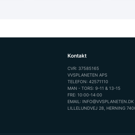
Kontakt
CVR: 37585165
VVSPLANETEN APS
TELEFON: 42571110
MAN - TORS: 9-11 & 13-15
FRE: 10:00-14:00
EMAIL: INFO@VVSPLANETEN.DK
LILLELUNDVEJ 28, HERNING 740