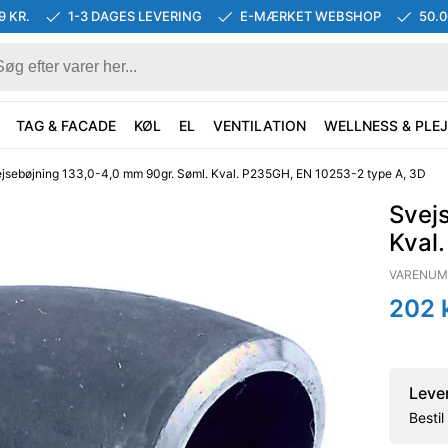
9 KR.
1-3 DAGES LEVERING
E-MÆRKET WEBSHOP
50.
TAG & FACADE
KØL
EL
VENTILATION
WELLNESS & PLEJ
jsebøjning 133,0-4,0 mm 90gr. Søml. Kval. P235GH, EN 10253-2 type A, 3D
Svej
Kval
VARENUM
202
k
Leve
Besti