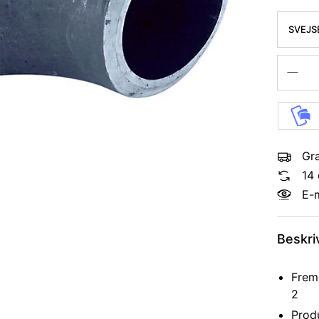
SVEJS
KVAL. 
Gra
14 
E-
Beskri
Frems
2
Produ