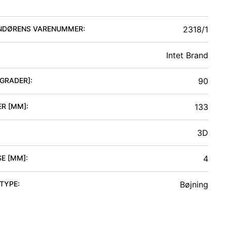
NDØRENS VARENUMMER:
2318/1
Intet Brand
[GRADER]
:
90
ER [MM]
:
133
3D
SE [MM]
:
4
 TYPE
:
Bøjning