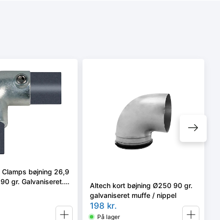
e Clamps bøjning 26,9
 90 gr. Galvaniseret.
Altech kort bøjning Ø250 90 gr.
m
galvaniseret muffe / nippel
198
kr.
På lager