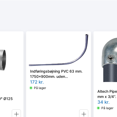
Indføringsbøjning PVC 63 mm.
1750x900mm. uden
overgangsnippel. For 32-40 mm.
172
kr.
PE-rør
På lager
Altech Pip
mm x 3/4''.
90° Ø125
Reol syste
34
kr.
På lager