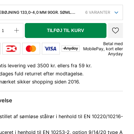
EBØJNING 133,0-4,0 MM 90GR. SØML.
6
VARIANTER
P235GH, EN 10253-2 TYPE A, 3D
TILFØJ TIL KURV
Betal med
MobilePay, kort eller
Anyday
tis levering ved 3500 kr. ellers fra 59 kr.
dages fuld returret efter modtagelse.
mærket sikker shopping siden 2016.
velse
tillet af sømløse stålrør i henhold til EN 10220/10216-
ceret i henhold til EN 10253-2, option 9/14/20 type A