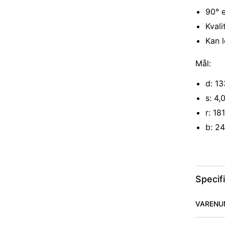
90° e
Kval
Kan l
Mål:
d: 1
s: 4
r: 18
b: 2
Specif
VARENU