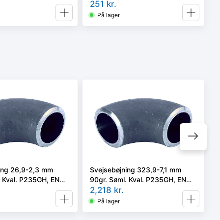
Inkl. samleled
251
kr.
På lager
ing 26,9-2,3 mm
Svejsebøjning 323,9-7,1 mm
. Kval. P235GH, EN
90gr. Søml. Kval. P235GH, EN
pe A, 3D
10253-2 type A, 3D
2,218
kr.
På lager