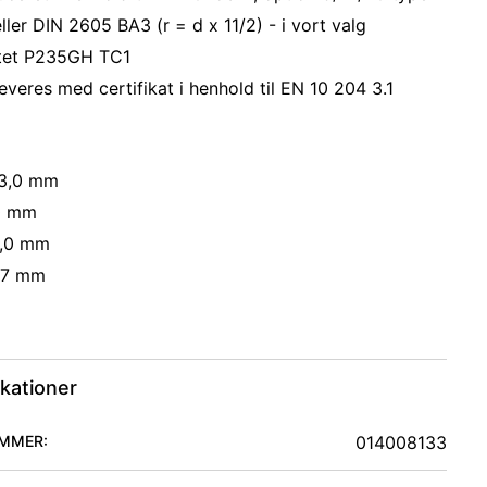
ller DIN 2605 BA3 (r = d x 11/2) - i vort valg
itet P235GH TC1
everes med certifikat i henhold til EN 10 204 3.1
33,0 mm
,0 mm
1,0 mm
47 mm
ikationer
MMER:
014008133