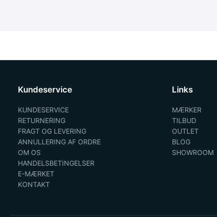
Kundeservice
Links
KUNDESERVICE
MÆRKER
RETURNERING
TILBUD
FRAGT OG LEVERING
OUTLET
ANNULLERING AF ORDRE
BLOG
OM OS
SHOWROOM
HANDELSBETINGELSER
E-MÆRKET
KONTAKT