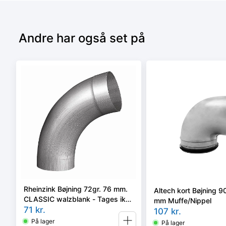
Andre har også set på
Rheinzink Bøjning 72gr. 76 mm.
Altech kort Bøjning 
CLASSIC walzblank - Tages ikke
mm Muffe/Nippel
retur -
71
kr.
107
kr.
På lager
På lager