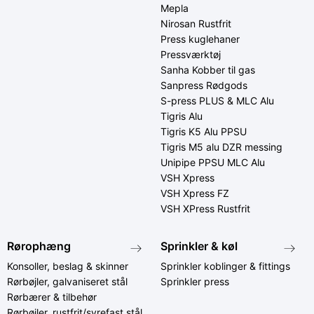
Mepla
Nirosan Rustfrit
Press kuglehaner
Pressværktøj
Sanha Kobber til gas
Sanpress Rødgods
S-press PLUS & MLC Alu
Tigris Alu
Tigris K5 Alu PPSU
Tigris M5 alu DZR messing
Unipipe PPSU MLC Alu
VSH Xpress
VSH Xpress FZ
VSH XPress Rustfrit
Rørophæng
Sprinkler & køl
Konsoller, beslag & skinner
Sprinkler koblinger & fittings
Rørbøjler, galvaniseret stål
Sprinkler press
Rørbærer & tilbehør
Rørbøjler, rustfrit/syrefast stål