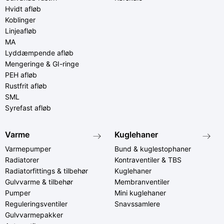
Hvidt afløb
Koblinger
Linjeafløb
MA
Lyddæmpende afløb
Mengeringe & GI-ringe
PEH afløb
Rustfrit afløb
SML
Syrefast afløb
Varme
Kuglehaner
Varmepumper
Bund & kuglestophaner
Radiatorer
Kontraventiler & TBS
Radiatorfittings & tilbehør
Kuglehaner
Gulvvarme & tilbehør
Membranventiler
Pumper
Mini kuglehaner
Reguleringsventiler
Snavssamlere
Gulvvarmepakker