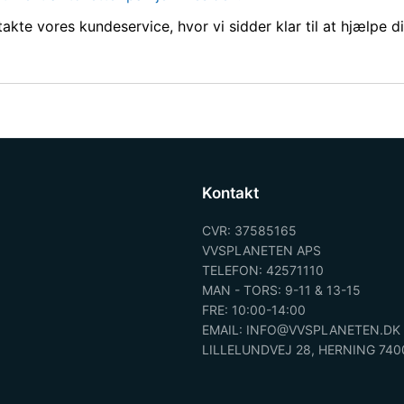
kte vores kundeservice, hvor vi sidder klar til at hjælpe di
Kontakt
CVR: 37585165
VVSPLANETEN APS
TELEFON: 42571110
MAN - TORS: 9-11 & 13-15
FRE: 10:00-14:00
EMAIL: INFO@VVSPLANETEN.DK
LILLELUNDVEJ 28, HERNING 740