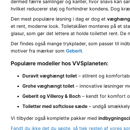
dermed færre samlinger og kanter, hvor snavs kan sam
hvilket reducerer støj og forhindrer kondens. Dog kræ
Den mest populære løsning i dag er dog et
væghængt 
et rent, moderne look. Toiletskålen monteres på et s
glasur, som gør det lettere at holde toilettet rent. De
Der findes også mange trykplader, som passer til indby
motiver fra mærker som
Geberit
.
Populære modeller hos VVSplaneten:
Duravit væghængt toilet
– stilrent og komfortab
Grohe væghængt toilet
– innovative løsninger me
Geberit og Villeroy & Boch
– kendt for komfort o
Toiletter med softclose sæde
– undgå smækkely
Vi tilbyder også komplette pakker med
indbygningsci
Fandt du ikke det du søgte, så tjek resten af vores so