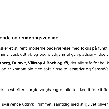
ende og rengøringsvenlige
 ønsker et stilrent, moderne badeværelse med fokus på funkt
nimalistisk udtryk og bedre adgang til gulvpladsen – ideelt
rg, Duravit, Villeroy & Boch og Ifö
, der alle står for hø
r
og er kompatible med soft-close toiletsæder og SensoWa
ts mest efterspurgte væghængte toiletter. Kendt for sit flot
og svævende udtryk i rummet, samtidig med at gulvet bliver