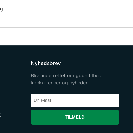
g.
Nyhedsbrev
Bliv underrettet om gode tilbud,
konkurrencer og nyheder.
0
TILMELD