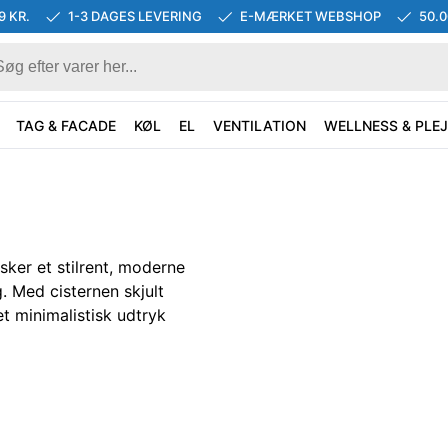
9 KR.
1-3 DAGES LEVERING
E-MÆRKET WEBSHOP
50.
TAG & FACADE
KØL
EL
VENTILATION
WELLNESS & PLEJ
sker et stilrent, moderne
 Med cisternen skjult
t minimalistisk udtryk