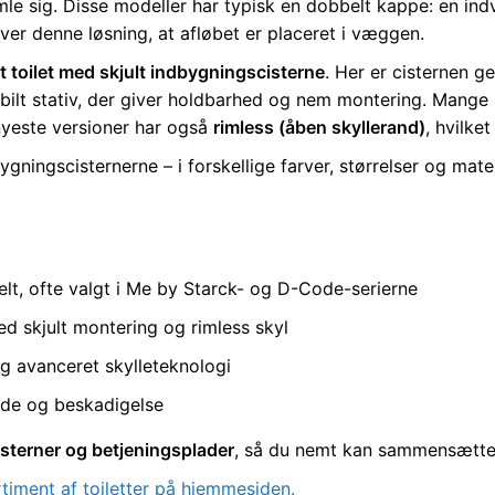
le sig. Disse modeller har typisk en dobbelt kappe: en ind
ver denne løsning, at afløbet er placeret i væggen.
toilet med skjult indbygningscisterne
. Her er cisternen g
tabilt stativ, der giver holdbarhed og nem montering. Mang
 nyeste versioner har også
rimless (åben skyllerand)
, hvilke
gningscisternerne – i forskellige farver, størrelser og ma
elt, ofte valgt i Me by Starck- og D-Code-serierne
d skjult montering og rimless skyl
g avanceret skylleteknologi
de og beskadigelse
sterner og betjeningsplader
, så du nemt kan sammensætte h
rtiment af toiletter på hjemmesiden.