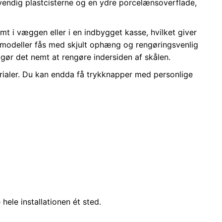
vendig plastcisterne og en ydre porcelænsoverflade,
emt i væggen eller i en indbygget kasse, hvilket giver
e modeller fås med skjult ophæng og rengøringsvenlig
t gør det nemt at rengøre indersiden af skålen.
terialer. Du kan endda få trykknapper med personlige
ele installationen ét sted.