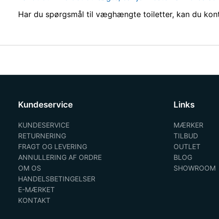
Har du spørgsmål til væghængte toiletter, kan du konta
Kundeservice
Links
KUNDESERVICE
MÆRKER
RETURNERING
TILBUD
FRAGT OG LEVERING
OUTLET
ANNULLERING AF ORDRE
BLOG
OM OS
SHOWROOM
HANDELSBETINGELSER
E-MÆRKET
KONTAKT