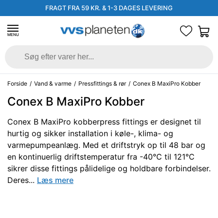
FRAGT FRA 59 KR. & 1-3 DAGES LEVERING
MENU
Forside
/
Vand & varme
/
Pressfittings & rør
/
Conex B MaxiPro Kobber
Conex B MaxiPro Kobber
Conex B MaxiPro kobberpress fittings er designet til
hurtig og sikker installation i køle-, klima- og
varmepumpeanlæg. Med et driftstryk op til 48 bar og
en kontinuerlig driftstemperatur fra -40°C til 121°C
sikrer disse fittings pålidelige og holdbare forbindelser.
Deres...
Læs mere