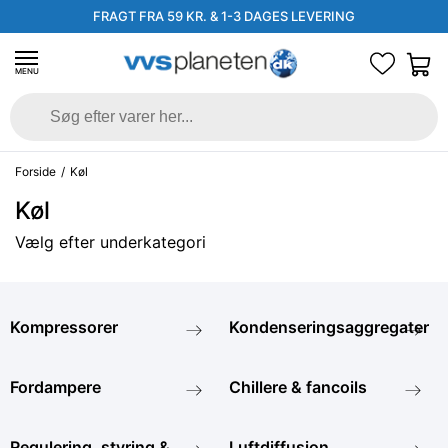
FRAGT FRA 59 KR. & 1-3 DAGES LEVERING
MENU
Forside
/
Køl
Køl
Vælg efter underkategori
Kompressorer
Kondenseringsaggregater
Fordampere
Chillere & fancoils
Regulering, styring &
Luftdiffusion