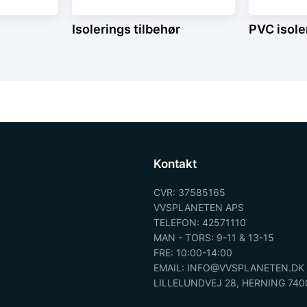
Isolerings tilbehør
PVC isole
Kontakt
CVR: 37585165
VVSPLANETEN APS
TELEFON: 42571110
MAN - TORS: 9-11 & 13-15
FRE: 10:00-14:00
EMAIL: INFO@VVSPLANETEN.DK
LILLELUNDVEJ 28, HERNING 740