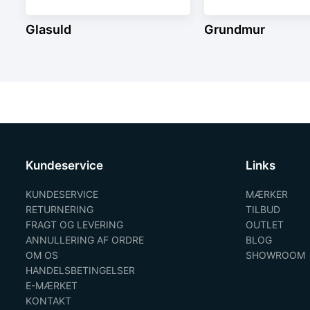
Glasuld
Grundmur
Kundeservice
Links
KUNDESERVICE
MÆRKER
RETURNERING
TILBUD
FRAGT OG LEVERING
OUTLET
ANNULLERING AF ORDRE
BLOG
OM OS
SHOWROOM
HANDELSBETINGELSER
E-MÆRKET
KONTAKT