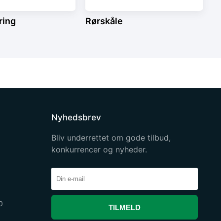
ring
Rørskåle
Nyhedsbrev
Bliv underrettet om gode tilbud,
konkurrencer og nyheder.
0
TILMELD