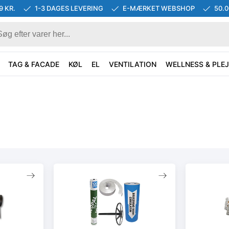
9 KR.
1-3 DAGES LEVERING
E-MÆRKET WEBSHOP
50.
TAG & FACADE
KØL
EL
VENTILATION
WELLNESS & PLEJ