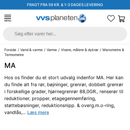
FRAGT FRA 59 KR. & 1-3 DAGES LEVERING
MENU
Forside
/
Vand & varme
/
Varme
/
Visere, målere & dykrør
/
Manometre &
Termometre
MA
Hos os finder du et stort udvalg indenfor MA. Her kan
du finde alt fra rør, bøjninger, grenrør, dobbelt grenrør
i forskellige grader, hjørnegrenrør 88,0GR., renserør til
reduktioner, propper, etagegennemføring,
støttebøsninger, reduktionsnipp. & overg.m.o-ring,
vandlås,...
Læs mere