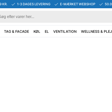
9 KR.
1-3 DAGES LEVERING
E-MÆRKET WEBSHOP
50.
TAG & FACADE
KØL
EL
VENTILATION
WELLNESS & PLEJ