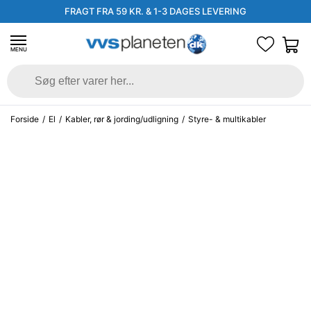
FRAGT FRA 59 KR. & 1-3 DAGES LEVERING
MENU
Forside
/
El
/
Kabler, rør & jording/udligning
/
Styre- & multikabler