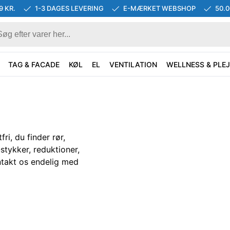
9 KR.
1-3 DAGES LEVERING
E-MÆRKET WEBSHOP
50.
TAG & FACADE
KØL
EL
VENTILATION
WELLNESS & PLEJ
ri, du finder rør,
-stykker, reduktioner,
ntakt os endelig med