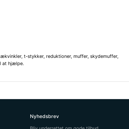
 dækvinkler, t-stykker, reduktioner, muffer, skydemuffer,
l at hjælpe.
Nyhedsbrev
Bliv underrettet om gode tilbud,