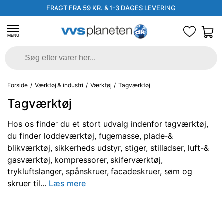
FRAGT FRA 59 KR. & 1-3 DAGES LEVERING
MENU
Forside
/
Værktøj & industri
/
Værktøj
/
Tagværktøj
Tagværktøj
Hos os finder du et stort udvalg indenfor tagværktøj,
du finder loddeværktøj, fugemasse, plade-&
blikværktøj, sikkerheds udstyr, stiger, stilladser, luft-&
gasværktøj, kompressorer, skiferværktøj,
trykluftslanger, spånskruer, facadeskruer, søm og
skruer til...
Læs mere