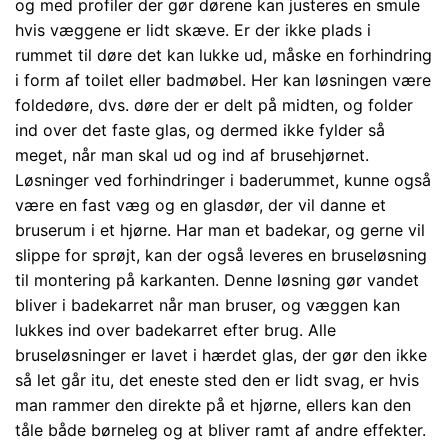
og med profiler der gør dørene kan justeres en smule
hvis væggene er lidt skæve. Er der ikke plads i
rummet til døre det kan lukke ud, måske en forhindring
i form af toilet eller badmøbel. Her kan løsningen være
foldedøre, dvs. døre der er delt på midten, og folder
ind over det faste glas, og dermed ikke fylder så
meget, når man skal ud og ind af brusehjørnet.
Løsninger ved forhindringer i baderummet, kunne også
være en fast væg og en glasdør, der vil danne et
bruserum i et hjørne. Har man et badekar, og gerne vil
slippe for sprøjt, kan der også leveres en bruseløsning
til montering på karkanten. Denne løsning gør vandet
bliver i badekarret når man bruser, og væggen kan
lukkes ind over badekarret efter brug. Alle
bruseløsninger er lavet i hærdet glas, der gør den ikke
så let går itu, det eneste sted den er lidt svag, er hvis
man rammer den direkte på et hjørne, ellers kan den
tåle både børneleg og at bliver ramt af andre effekter.