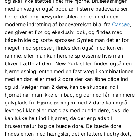
og skal ikke støttes i det frie hjørne. Bruseløsningen
med en væg er også populær i større badeværelser,
her er det dog newyorkerstilen der er med i den
moderne indretning af badeværelset bl.a. fra
Cassøe
,
den giver et flot og eksklusiv look, og findes med
både hvide og sorte sprosser. Syntes man det er for
meget med sprosser, findes den også med kun en
ramme, eller man kan fjerene sprosserne hvis man
bliver trætte af dem. New York stilen findes også i en
hjørneløsning, enten med en fast væg i kombinationen
med en dør, eller med 2 døre der kan åbne både ind
og ud. Vælger man 2 døre, kan de skubbes ind i
hjørnet når man ikke er i bad, og dermed får man mere
gulvplads fri. Hjørneløsningen med 2 døre kan også
leveres i klar eller mat glas med buede døre, dvs. de
kan lukke helt ind i hjørnet, da der er plads til
brusearmatur bag de buede døre. De buede døre
findes enten med hængsler, det er lettere i udtrykket,