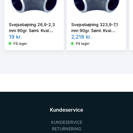
Svejsebøjning 26,9-2,3
Svejsebøjning 323,9-7,1
mm 90gr. Søml. Kval.
mm 90gr. Søml. Kval.
P235GH, EN 10253-2
19
kr.
P235GH, EN 10253-2
2,218
kr.
type A, 3D
type A, 3D
På lager
På lager
Kundeservice
KUNDESERVICE
RETURNERING