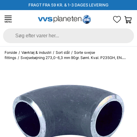
FRAGT FRA 59 KR. & 1-3 DAGES LEVERING
MENU
Forside
/
Værktøj & industri
/
Sort stål
/
Sorte svejse
fittings
/
Svejsebøjning 273,0-6,3 mm 90gr. Søml. Kval. P235GH, EN
10253-2 type A, 3D