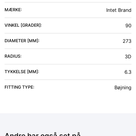
MÆRKE:
Intet Brand
VINKEL [GRADER]
:
90
DIAMETER [MM]
:
273
RADIUS
:
3D
TYKKELSE [MM]
:
6.3
FITTING TYPE
:
Bøjning
Andre har også set på