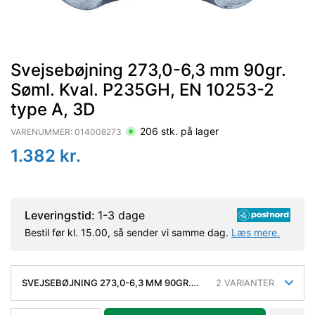
Svejsebøjning 273,0-6,3 mm 90gr.
Søml. Kval. P235GH, EN 10253-2
type A, 3D
206
stk. på lager
VARENUMMER:
014008273
1.382
kr.
Leveringstid:
1-3 dage
Bestil før kl. 15.00, så sender vi samme dag.
Læs mere.
SVEJSEBØJNING 273,0-6,3 MM 90GR.
2
VARIANTER
SØML. KVAL. P235GH, EN 10253-2 TYPE
A, 3D