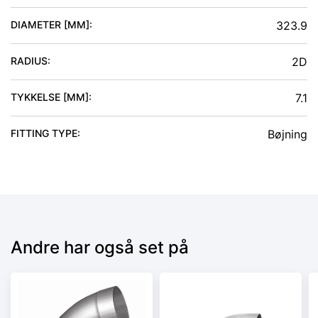
DIAMETER [MM]
:
323.9
RADIUS
:
2D
TYKKELSE [MM]
:
7.1
FITTING TYPE
:
Bøjning
Andre har også set på