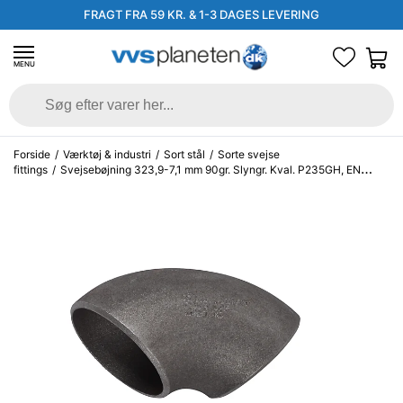
FRAGT FRA 59 KR. & 1-3 DAGES LEVERING
MENU
Forside
/
Værktøj & industri
/
Sort stål
/
Sorte svejse
fittings
/
Svejsebøjning 323,9-7,1 mm 90gr. Slyngr. Kval. P235GH, EN
10253-2, 2D