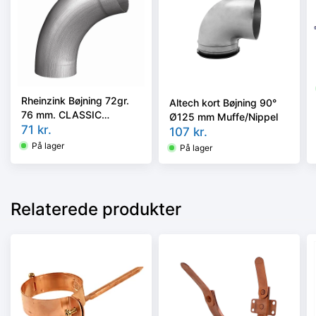
Rheinzink Bøjning 72gr.
Altech kort Bøjning 90°
76 mm. CLASSIC
Ø125 mm Muffe/Nippel
walzblank - Tages ikke
71
kr.
107
kr.
retur -
På lager
På lager
Relaterede produkter