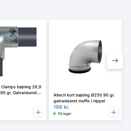
e Clamps bøjning 26,9
 90 gr. Galvaniseret.
Altech kort bøjning Ø250 90 gr.
m
galvaniseret muffe / nippel
198
kr.
På lager