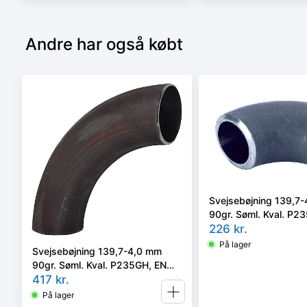
Andre har også købt
Svejsebøjning 139,7
90gr. Søml. Kval. P2
10253-2 type A, 3D
226
kr.
På lager
Svejsebøjning 139,7-4,0 mm
90gr. Søml. Kval. P235GH, EN
10253-2A, 5D
417
kr.
På lager