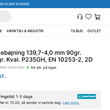
000 GLADE KUNDER
E
VÆRKTØJ & INDUSTRI
TILBUD
OUTLET
sebøjning 139,7-4,0 mm 90gr.
gr. Kval. P235GH, EN 10253-2, 2D
64
stk. på lager
MER:
014007640
r.
ringstid:
1-3 dage
l før kl. 15.00, så sender vi samme dag.
Læs mere.