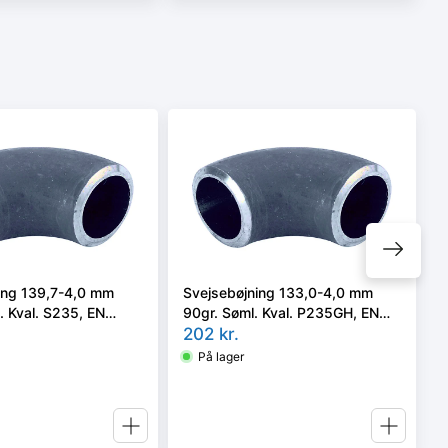
ing 139,7-4,0 mm
Svejsebøjning 133,0-4,0 mm
. Kval. S235, EN
90gr. Søml. Kval. P235GH, EN
10253-2 type A, 3D
202
kr.
På lager