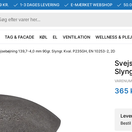
9 KR.
1-3 DAGES LEVERING
E-MÆRKET WEBSHOP
50.
TAG & FACADE
KØL
EL
VENTILATION
WELLNESS & PLEJ
jsebøjning 139,7-4,0 mm 90gr. Slyngr. Kval. P235GH, EN 10253-2, 2D
Svej
Slyn
VARENUM
365
k
Leve
Besti