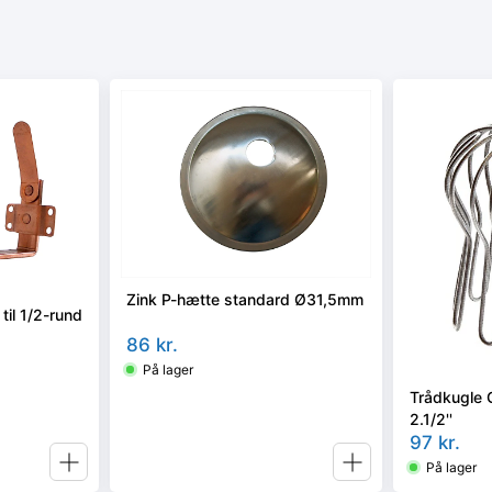
Zink P-hætte standard Ø31,5mm
 til 1/2-rund
86
kr.
På lager
Trådkugle 
2.1/2''
97
kr.
På lager