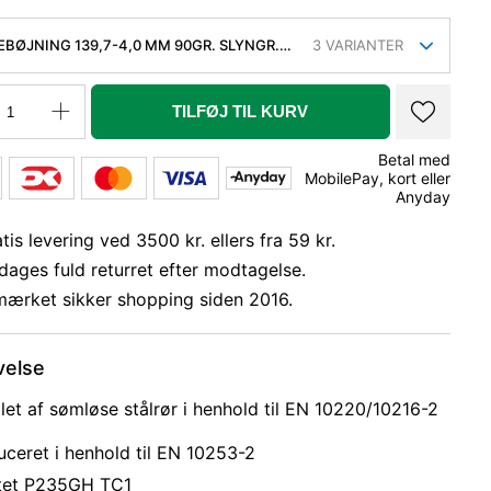
EBØJNING 139,7-4,0 MM 90GR. SLYNGR.
3
VARIANTER
P235GH, EN 10253-2, 2D
TILFØJ TIL KURV
Betal med
MobilePay, kort eller
Anyday
tis levering ved 3500 kr. ellers fra 59 kr.
dages fuld returret efter modtagelse.
mærket sikker shopping siden 2016.
velse
llet af sømløse stålrør i henhold til EN 10220/10216-2
ceret i henhold til EN 10253-2
itet P235GH TC1