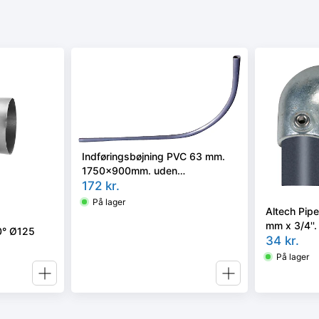
Indføringsbøjning PVC 63 mm.
1750x900mm. uden
overgangsnippel. For 32-40 mm.
172
kr.
PE-rør
På lager
Altech Pip
mm x 3/4''.
90° Ø125
Reol syste
34
kr.
På lager