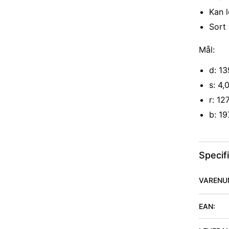
Kan l
Sort
Mål:
d: 1
s: 4
r: 1
b: 1
Specif
VARENU
EAN: