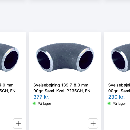
-4,0 mm
Svejsebøjning 139,7-8,0 mm
Svejsebøjn
35GH, EN
90gr. Søml. Kval. P235GH, EN
90gr.. Søml
10253-2 type A, 3D
377
kr.
10253-1
230
kr.
På lager
På lager