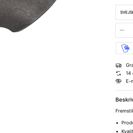
SVEJS
KVAL. 
Gra
14 
E-
Beskri
Fremsti
Produ
Kval