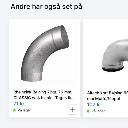
Andre har også set på
Rheinzink Bøjning 72gr. 76 mm.
Altech kort Bøjning 
CLASSIC walzblank - Tages ikke
mm Muffe/Nippel
retur -
71
kr.
107
kr.
På lager
På lager