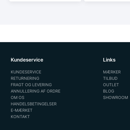
Kundeservice
Links
KUNDESERVICE
MÆRKER
RETURNERING
TILBUD
FRAGT OG LEVERING
OUTLET
ANNULLERING AF ORDRE
BLOG
OM OS
SHOWROOM
HANDELSBETINGELSER
E-MÆRKET
KONTAKT