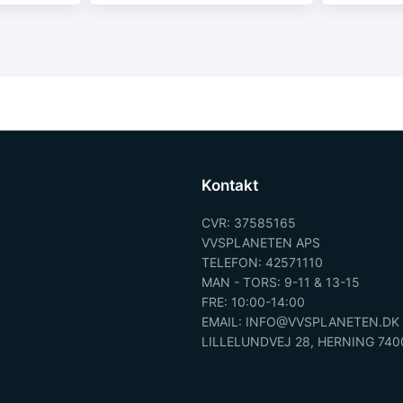
Kontakt
CVR: 37585165
VVSPLANETEN APS
TELEFON: 42571110
MAN - TORS: 9-11 & 13-15
FRE: 10:00-14:00
EMAIL: INFO@VVSPLANETEN.DK
LILLELUNDVEJ 28, HERNING 740