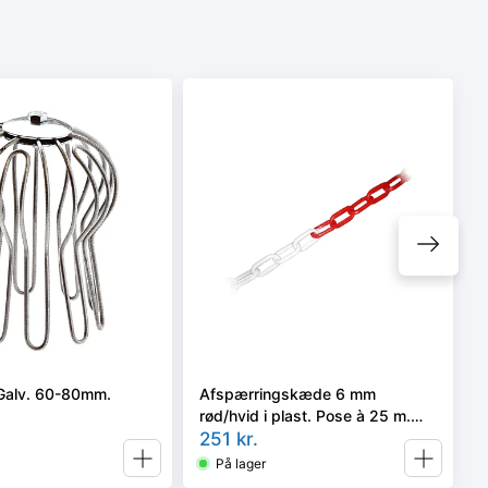
Galv. 60-80mm.
Afspærringskæde 6 mm
rød/hvid i plast. Pose à 25 m.
Inkl. samleled
251
kr.
På lager