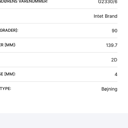
NDØRENS VARENUMMER:
G2330/6
Intet Brand
[GRADER]
:
90
ER [MM]
:
139.7
2D
SE [MM]
:
4
 TYPE
:
Bøjning