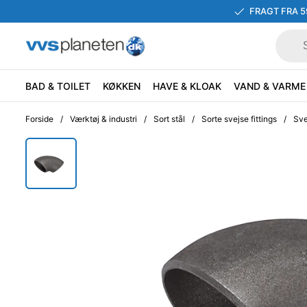
FRAGT FRA 5
BAD & TOILET
KØKKEN
HAVE & KLOAK
VAND & VARME
Forside
/
Værktøj & industri
/
Sort stål
/
Sorte svejse fittings
/
Sve