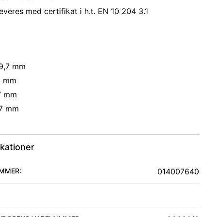
everes med certifikat i h.t. EN 10 204 3.1
39,7 mm
,0 mm
27 mm
97 mm
ikationer
MMER:
014007640