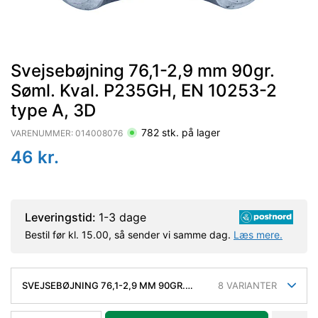
Svejsebøjning 76,1-2,9 mm 90gr.
Søml. Kval. P235GH, EN 10253-2
type A, 3D
782
stk. på lager
VARENUMMER:
014008076
46
kr.
Leveringstid:
1-3 dage
Bestil før kl. 15.00, så sender vi samme dag.
Læs mere.
SVEJSEBØJNING 76,1-2,9 MM 90GR.
8
VARIANTER
SØML. KVAL. P235GH, EN 10253-2 TYPE
A, 3D