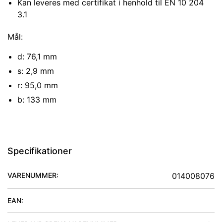
Kan leveres med certifikat i henhold til EN 10 204
3.1
Mål:
d: 76,1 mm
s: 2,9 mm
r: 95,0 mm
b: 133 mm
Specifikationer
VARENUMMER:
014008076
EAN: