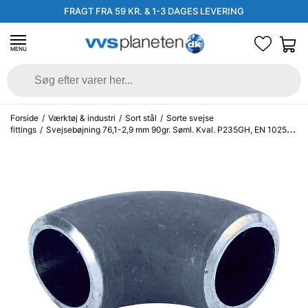
FRAGT FRA 59 KR. & 1-3 DAGES LEVERING
MENU
Forside
/
Værktøj & industri
/
Sort stål
/
Sorte svejse
fittings
/
Svejsebøjning 76,1-2,9 mm 90gr. Søml. Kval. P235GH, EN 10253-
2 type A, 3D