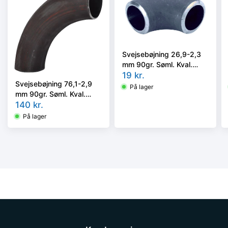
Svejsebøjning 26,9-2,3
mm 90gr. Søml. Kval.
P235GH, EN 10253-2
19
kr.
Svejsebøjning 76,1-2,9
type A, 3D
På lager
mm 90gr. Søml. Kval.
P235GH, EN 10253-2A,
140
kr.
5D
På lager