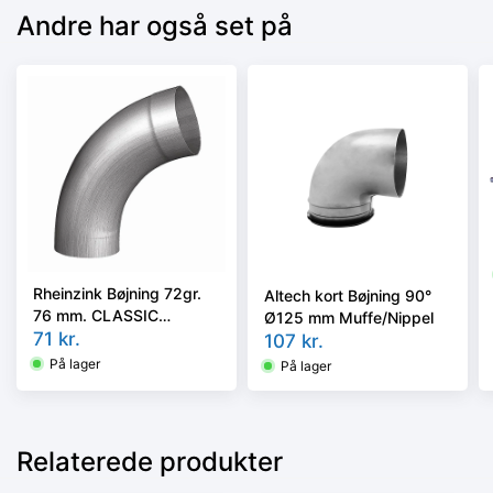
Andre har også set på
Rheinzink Bøjning 72gr.
Altech kort Bøjning 90°
76 mm. CLASSIC
Ø125 mm Muffe/Nippel
walzblank - Tages ikke
71
kr.
107
kr.
retur -
På lager
På lager
Relaterede produkter