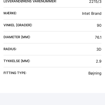
LEVERANDØRENS VARENUMMER:
2215/3
MÆRKE:
Intet Brand
VINKEL [GRADER]
:
90
DIAMETER [MM]
:
76.1
RADIUS
:
3D
TYKKELSE [MM]
:
2.9
FITTING TYPE
:
Bøjning