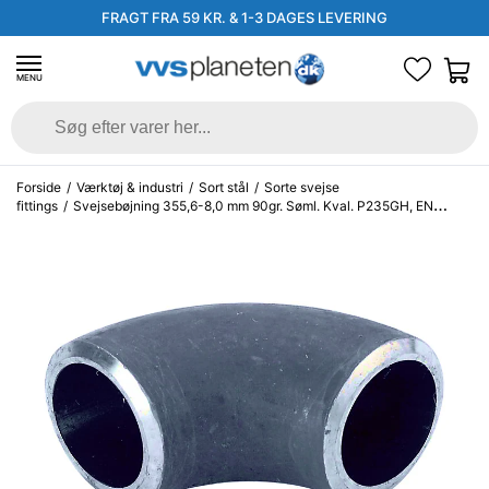
FRAGT FRA 59 KR. & 1-3 DAGES LEVERING
MENU
Forside
/
Værktøj & industri
/
Sort stål
/
Sorte svejse
fittings
/
Svejsebøjning 355,6-8,0 mm 90gr. Søml. Kval. P235GH, EN
10253-2 type A, 3D