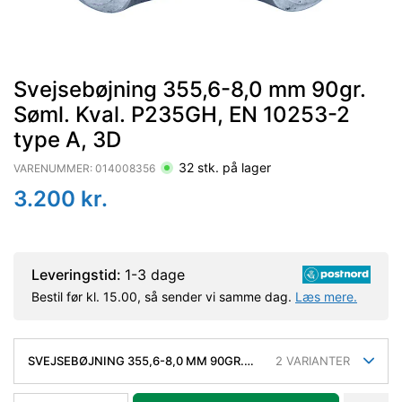
Svejsebøjning 355,6-8,0 mm 90gr.
Søml. Kval. P235GH, EN 10253-2
type A, 3D
32
stk. på lager
VARENUMMER:
014008356
3.200
kr.
Leveringstid:
1-3 dage
Bestil før kl. 15.00, så sender vi samme dag.
Læs mere.
SVEJSEBØJNING 355,6-8,0 MM 90GR.
2
VARIANTER
SØML. KVAL. P235GH, EN 10253-2 TYPE
A, 3D