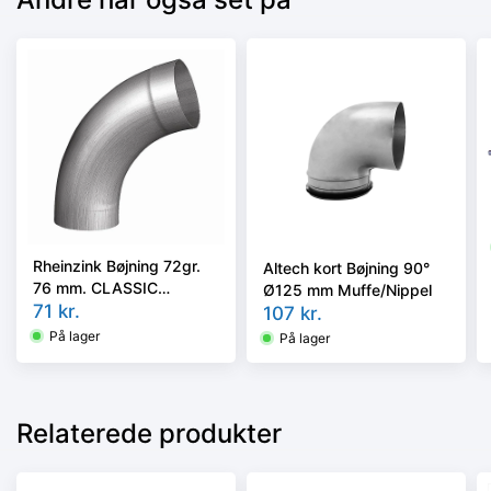
Rheinzink Bøjning 72gr.
Altech kort Bøjning 90°
76 mm. CLASSIC
Ø125 mm Muffe/Nippel
walzblank - Tages ikke
71
kr.
107
kr.
retur -
På lager
På lager
Relaterede produkter