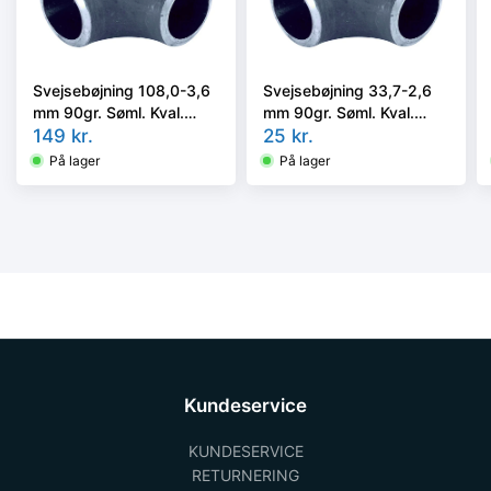
Svejsebøjning 108,0-3,6
Svejsebøjning 33,7-2,6
mm 90gr. Søml. Kval.
mm 90gr. Søml. Kval.
P235GH, EN 10253-2
149
kr.
P235GH, EN 10253-2
25
kr.
type A, 3D
type A, 3D
På lager
På lager
Kundeservice
KUNDESERVICE
RETURNERING