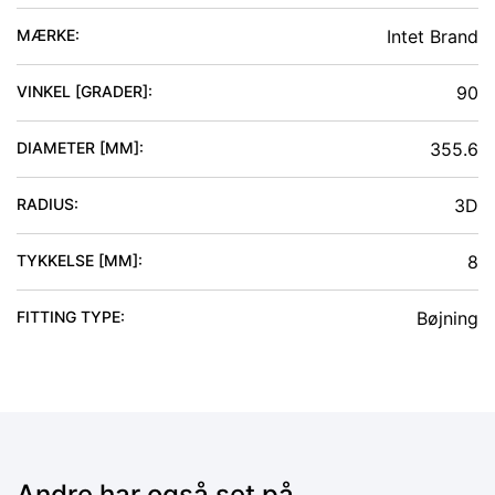
MÆRKE:
Intet Brand
VINKEL [GRADER]
:
90
DIAMETER [MM]
:
355.6
RADIUS
:
3D
TYKKELSE [MM]
:
8
FITTING TYPE
:
Bøjning
Andre har også set på