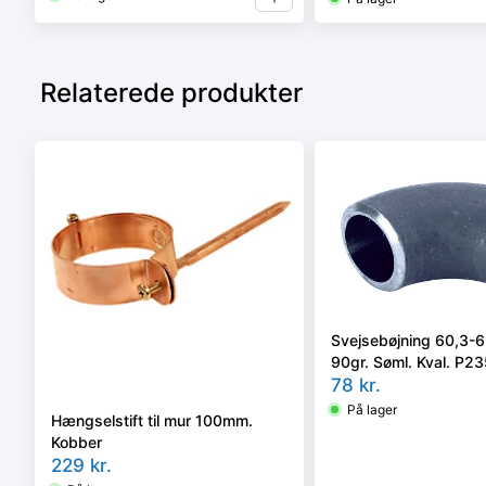
Relaterede produkter
Svejsebøjning 60,3-
90gr. Søml. Kval. P2
10253-2 type A, 3D 
78
kr.
På lager
Hængselstift til mur 100mm.
Kobber
229
kr.