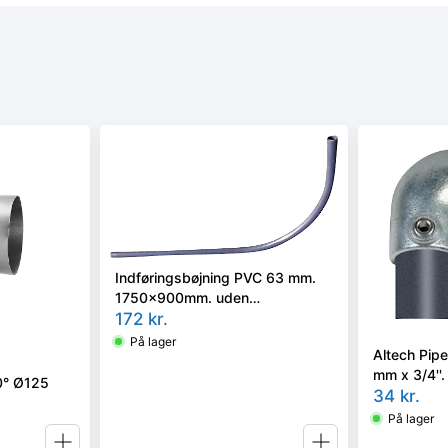
Indføringsbøjning PVC 63 mm.
1750x900mm. uden
overgangsnippel. For 32-40 mm.
172
kr.
PE-rør
På lager
Altech Pip
mm x 3/4''.
90° Ø125
Reol syste
34
kr.
På lager