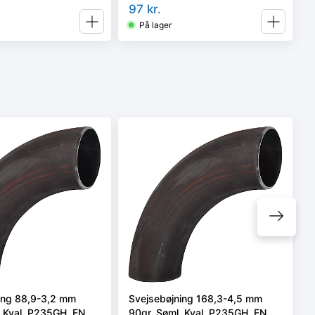
97
kr.
På lager
ing 88,9-3,2 mm
Svejsebøjning 168,3-4,5 mm
. Kval. P235GH, EN
90gr. Søml. Kval. P235GH, EN