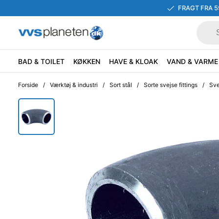
FRAGT FRA 5
BAD & TOILET
KØKKEN
HAVE & KLOAK
VAND & VARME
Forside
/
Værktøj & industri
/
Sort stål
/
Sorte svejse fittings
/
Sve