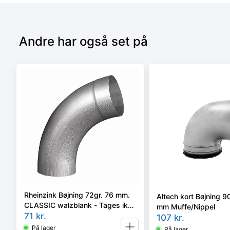
Andre har også set på
Rheinzink Bøjning 72gr. 76 mm.
Altech kort Bøjning 
CLASSIC walzblank - Tages ikke
mm Muffe/Nippel
retur -
71
kr.
107
kr.
På lager
På lager