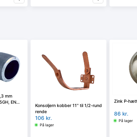
6,3 mm
Zink P-hæt
35GH, EN
Konsoljern kobber 11'' til 1/2-rund
Slyngrenset
rende
86
kr.
106
kr.
På lager
På lager