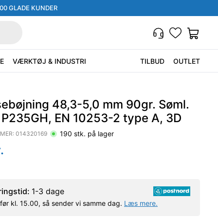
000 GLADE KUNDER
E
VÆRKTØJ & INDUSTRI
TILBUD
OUTLET
sebøjning 48,3-5,0 mm 90gr. Søml.
. P235GH, EN 10253-2 type A, 3D
190
stk. på lager
MER:
014320169
.
ringstid:
1-3 dage
l før kl. 15.00, så sender vi samme dag.
Læs mere.