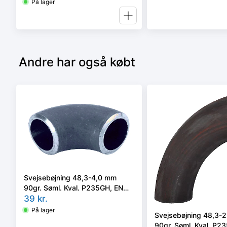
På lager
Andre har også købt
Svejsebøjning 48,3-4,0 mm
90gr. Søml. Kval. P235GH, EN
10253-2 type A, 3D
39
kr.
På lager
Svejsebøjning 48,3-
90gr. Søml. Kval. P2