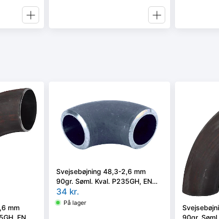
Svejsebøjning 48,3-2,6 mm
90gr. Søml. Kval. P235GH, EN
10253-2 type A, 3D
34
kr.
På lager
2,6 mm
Svejsebøjn
35GH, EN
90gr. Søml