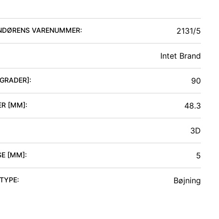
NDØRENS VARENUMMER:
2131/5
Intet Brand
[GRADER]
:
90
ER [MM]
:
48.3
3D
SE [MM]
:
5
 TYPE
:
Bøjning