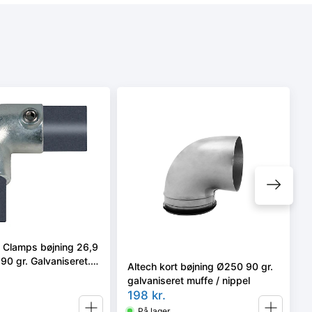
e Clamps bøjning 26,9
 90 gr. Galvaniseret.
Altech kort bøjning Ø250 90 gr.
m
galvaniseret muffe / nippel
198
kr.
På lager