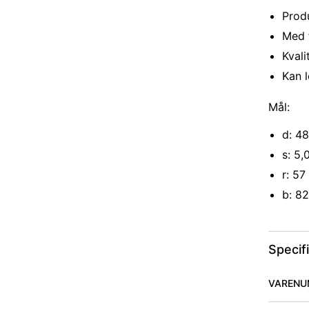
Produ
Med 
Kval
Kan l
Mål:
d: 4
s: 5
r: 5
b: 8
Specif
VARENU