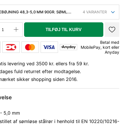
EBØJNING 48,3-5,0 MM 90GR. SØML.
4
VARIANTER
P235GH, EN 10253-2 TYPE A, 3D
TILFØJ TIL KURV
Betal med
MobilePay, kort eller
Anyday
tis levering ved 3500 kr. ellers fra 59 kr.
dages fuld returret efter modtagelse.
mærket sikker shopping siden 2016.
velse
 - 5,0 mm
tillet af sømløse stålrør i henhold til EN 10220/10216-