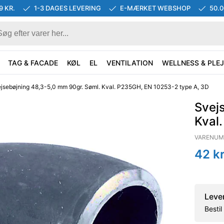
9 KR.
1-3 DAGES LEVERING
E-MÆRKET WEBSHOP
50.
TAG & FACADE
KØL
EL
VENTILATION
WELLNESS & PLEJ
jsebøjning 48,3-5,0 mm 90gr. Søml. Kval. P235GH, EN 10253-2 type A, 3D
Svej
Kval
VARENUM
42
kr
Leve
Besti