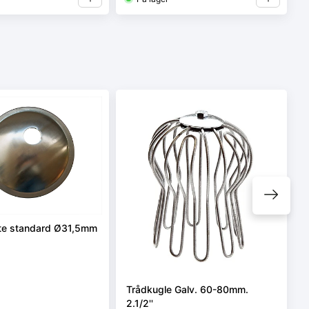
te standard Ø31,5mm
Trådkugle Galv. 60-80mm.
2.1/2''