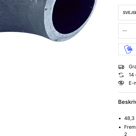
SVEJS
KVAL. 
Gra
14 
E-
Beskri
48,3
Frems
2