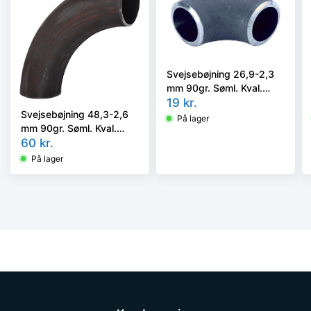
Svejsebøjning 26,9-2,3
mm 90gr. Søml. Kval.
P235GH, EN 10253-2
19
kr.
Svejsebøjning 48,3-2,6
type A, 3D
På lager
mm 90gr. Søml. Kval.
P235GH, EN 10253-2A,
60
kr.
5D
På lager