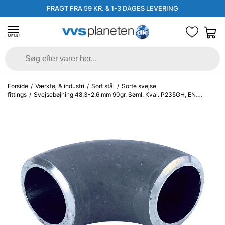
FRAGT FRA 59 KR. & 1-3 DAGES LEVERING
MENU
Forside
/
Værktøj & industri
/
Sort stål
/
Sorte svejse
fittings
/
Svejsebøjning 48,3-2,6 mm 90gr. Søml. Kval. P235GH, EN
10253-2 type A, 3D