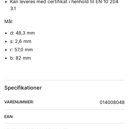
Kan leveres med certifikat i henhold til EN 10 204
3.1
Mål:
d: 48,3 mm
s: 2,6 mm
r: 57,0 mm
b: 82 mm
Specifikationer
VARENUMMER:
014008048
EAN: