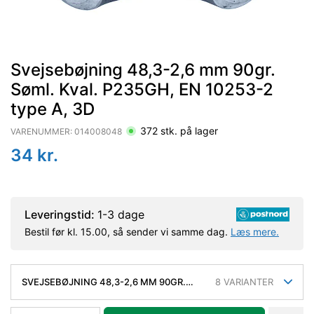
Svejsebøjning 48,3-2,6 mm 90gr.
Søml. Kval. P235GH, EN 10253-2
type A, 3D
372
stk. på lager
VARENUMMER:
014008048
34
kr.
Leveringstid:
1-3 dage
Bestil før kl. 15.00, så sender vi samme dag.
Læs mere.
SVEJSEBØJNING 48,3-2,6 MM 90GR.
8
VARIANTER
SØML. KVAL. P235GH, EN 10253-2 TYPE
A, 3D