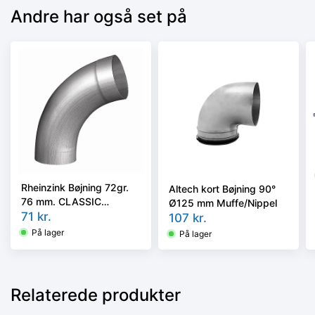
Andre har også set på
Rheinzink Bøjning 72gr.
Altech kort Bøjning 90°
76 mm. CLASSIC
Ø125 mm Muffe/Nippel
walzblank - Tages ikke
71
kr.
107
kr.
retur -
På lager
På lager
Relaterede produkter