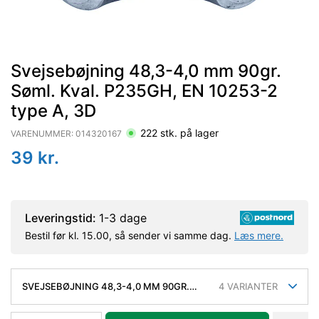
Svejsebøjning 48,3-4,0 mm 90gr.
Søml. Kval. P235GH, EN 10253-2
type A, 3D
222
stk. på lager
VARENUMMER:
014320167
39
kr.
Leveringstid:
1-3 dage
Bestil før kl. 15.00, så sender vi samme dag.
Læs mere.
SVEJSEBØJNING 48,3-4,0 MM 90GR.
4
VARIANTER
SØML. KVAL. P235GH, EN 10253-2 TYPE
A, 3D