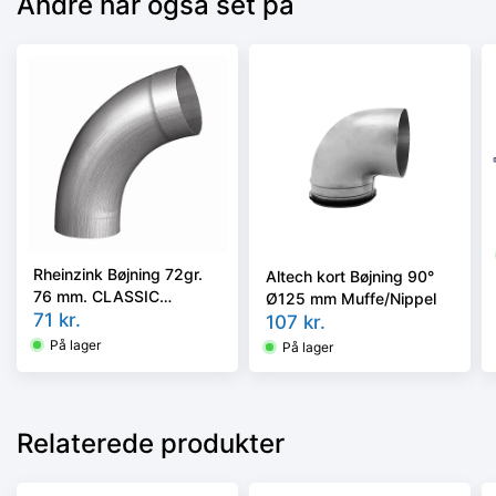
Andre har også set på
Rheinzink Bøjning 72gr.
Altech kort Bøjning 90°
76 mm. CLASSIC
Ø125 mm Muffe/Nippel
walzblank - Tages ikke
71
kr.
107
kr.
retur -
På lager
På lager
Relaterede produkter