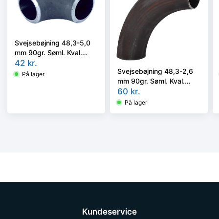
Svejsebøjning 48,3-5,0
mm 90gr. Søml. Kval.
P235GH, EN 10253-2
42
kr.
Svejsebøjning 48,3-2,6
type A, 3D
På lager
mm 90gr. Søml. Kval.
P235GH, EN 10253-2A,
60
kr.
5D
På lager
Kundeservice