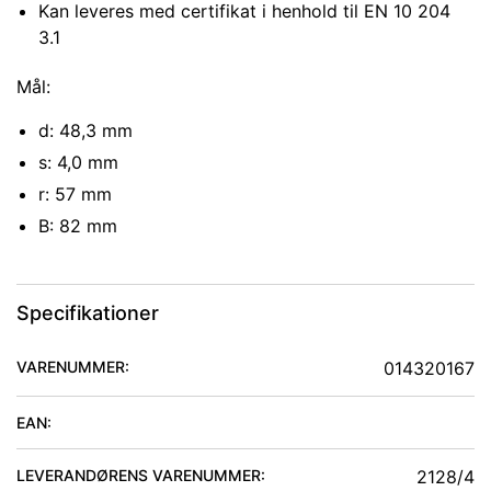
Kan leveres med certifikat i henhold til EN 10 204
3.1
Mål:
d: 48,3 mm
s: 4,0 mm
r: 57 mm
B: 82 mm
Specifikationer
VARENUMMER:
014320167
EAN:
LEVERANDØRENS VARENUMMER:
2128/4