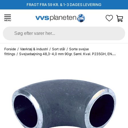
FRAGT FRA 59 KR. & 1-3 DAGES LEVERING
MENU
Forside
/
Værktøj & industri
/
Sort stål
/
Sorte svejse
fittings
/
Svejsebøjning 48,3-4,0 mm 90gr. Søml. Kval. P235GH, EN
10253-2 type A, 3D