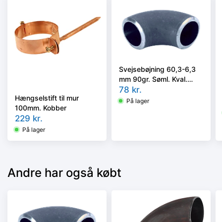
Svejsebøjning 60,3-6,3
mm 90gr. Søml. Kval.
P235GH, EN 10253-2
78
kr.
Hængselstift til mur
type A, 3D Slyngrenset
På lager
100mm. Kobber
229
kr.
På lager
Andre har også købt