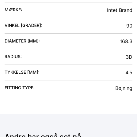
MÆRKE:
Intet Brand
VINKEL [GRADER]
:
90
DIAMETER [MM]
:
168.3
RADIUS
:
3D
TYKKELSE [MM]
:
4.5
FITTING TYPE
:
Bøjning
Andre har også set på