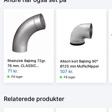
Rheinzink Bøjning 72gr.
Altech kort Bøjning 90°
76 mm. CLASSIC
Ø125 mm Muffe/Nippel
walzblank - Tages ikke
71
kr.
107
kr.
retur -
På lager
På lager
Relaterede produkter