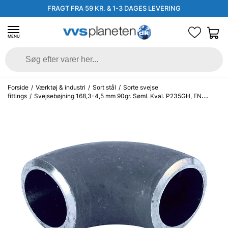
FRAGT FRA 59 KR. & 1-3 DAGES LEVERING
MENU
Forside
/
Værktøj & industri
/
Sort stål
/
Sorte svejse
fittings
/
Svejsebøjning 168,3-4,5 mm 90gr. Søml. Kval. P235GH, EN
10253-2 type A, 3D