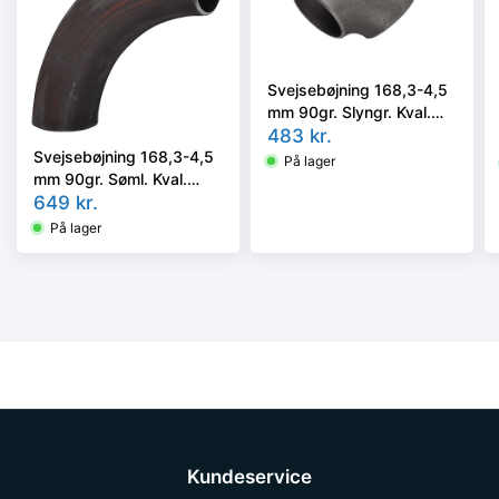
Svejsebøjning 168,3-4,5
mm 90gr. Slyngr. Kval.
P235GH, EN 10253-2,
483
kr.
2D
Svejsebøjning 168,3-4,5
På lager
mm 90gr. Søml. Kval.
P235GH, EN 10253-2A,
649
kr.
5D
På lager
Kundeservice