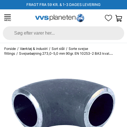
FRAGT FRA 59 KR. & 1-3 DAGES LEVERING
MENU
Forside
/
Værktøj & industri
/
Sort stål
/
Sorte svejse
fittings
/
Svejsebøjning 273,0-5,0 mm 90gr. EN 10253-2 BA3 kval
P235GH, 3D