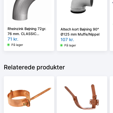
Rheinzink Bøjning 72gr.
Altech kort Bøjning 90°
76 mm. CLASSIC
Ø125 mm Muffe/Nippel
walzblank - Tages ikke
71
kr.
107
kr.
retur -
På lager
På lager
Relaterede produkter