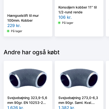
Konsoljern kobber 11'' til
1/2-rund rende
Hængselstift til mur
106
kr.
100mm. Kobber
På lager
229
kr.
På lager
Andre har også købt
Svejsebøjning 323,9-5,6
Svejsebøjning 273,0-6,3
mm 90gr. EN 10253-2
mm 90gr. Søml. Kval.
BA3 kval P235GH, 3D
1,626
kr.
P235GH, EN 10253-2
1,382
kr.