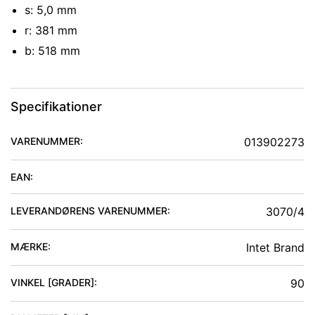
s: 5,0 mm
r: 381 mm
b: 518 mm
Specifikationer
VARENUMMER:
013902273
EAN:
LEVERANDØRENS VARENUMMER:
3070/4
MÆRKE:
Intet Brand
VINKEL [GRADER]
:
90