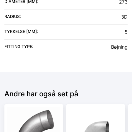
DIAMETER [MM]
:
273
RADIUS
:
3D
TYKKELSE [MM]
:
5
FITTING TYPE
:
Bøjning
Andre har også set på