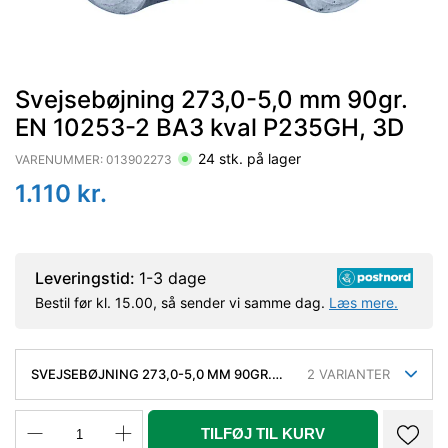
Svejsebøjning 273,0-5,0 mm 90gr.
EN 10253-2 BA3 kval P235GH, 3D
24
stk. på lager
VARENUMMER:
013902273
1.110
kr.
Leveringstid:
1-3 dage
Bestil før kl. 15.00, så sender vi samme dag.
Læs mere.
SVEJSEBØJNING 273,0-5,0 MM 90GR.
2
VARIANTER
EN 10253-2 BA3 KVAL P235GH, 3D
TILFØJ TIL KURV