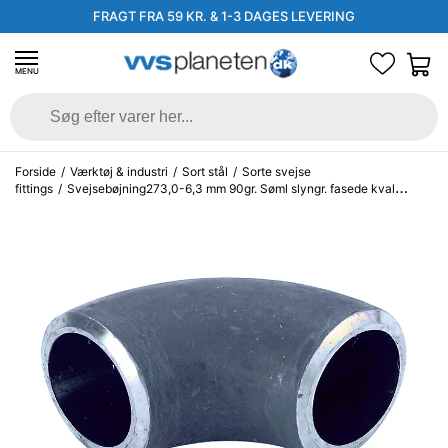
FRAGT FRA 59 KR. & 1-3 DAGES LEVERING
MENU
Forside
/
Værktøj & industri
/
Sort stål
/
Sorte svejse
fittings
/
Svejsebøjning273,0-6,3 mm 90gr. Søml slyngr. fasede kval
EN10253-2, P235GH, 3D