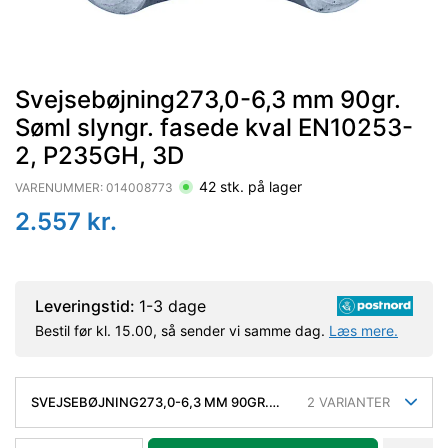
Svejsebøjning273,0-6,3 mm 90gr.
Søml slyngr. fasede kval EN10253-
2, P235GH, 3D
42
stk. på lager
VARENUMMER:
014008773
2.557
kr.
Leveringstid:
1-3 dage
Bestil før kl. 15.00, så sender vi samme dag.
Læs mere.
SVEJSEBØJNING273,0-6,3 MM 90GR.
2
VARIANTER
SØML SLYNGR. FASEDE KVAL EN10253-2,
P235GH, 3D