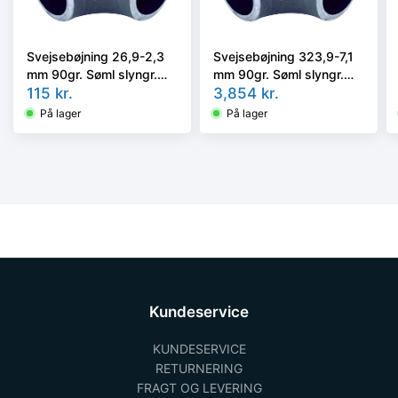
Svejsebøjning 26,9-2,3
Svejsebøjning 323,9-7,1
mm 90gr. Søml slyngr.
mm 90gr. Søml slyngr.
fasede kval EN10253-2,
115
kr.
fasede kval EN10253-2,
3,854
kr.
P235GH, 3D
P235GH, 3D
På lager
På lager
Kundeservice
KUNDESERVICE
RETURNERING
FRAGT OG LEVERING