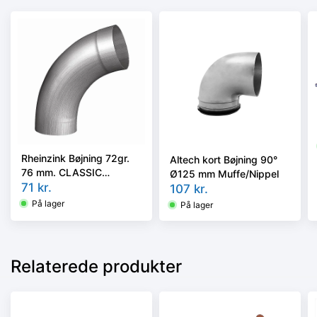
Rheinzink Bøjning 72gr.
Altech kort Bøjning 90°
76 mm. CLASSIC
Ø125 mm Muffe/Nippel
walzblank - Tages ikke
71
kr.
107
kr.
retur -
På lager
På lager
Relaterede produkter