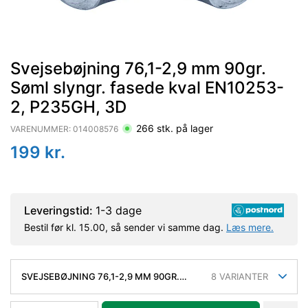
Svejsebøjning 76,1-2,9 mm 90gr.
Søml slyngr. fasede kval EN10253-
2, P235GH, 3D
266
stk. på lager
VARENUMMER:
014008576
199
kr.
Leveringstid:
1-3 dage
Bestil før kl. 15.00, så sender vi samme dag.
Læs mere.
SVEJSEBØJNING 76,1-2,9 MM 90GR.
8
VARIANTER
SØML SLYNGR. FASEDE KVAL EN10253-2,
P235GH, 3D