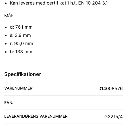
Kan leveres med certifikat i h.t. EN 10 204 3.1
Mål:
d: 76,1 mm
s: 2,9 mm
r: 95,0 mm
b: 133 mm
Specifikationer
VARENUMMER:
014008576
EAN:
LEVERANDØRENS VARENUMMER:
G2215/4