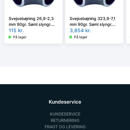
Svejsebøjning 26,9-2,3
Svejsebøjning 323,9-7,1
mm 90gr. Søml slyngr.
mm 90gr. Søml slyngr.
fasede kval EN10253-2,
115
kr.
fasede kval EN10253-2,
3,854
kr.
P235GH, 3D
P235GH, 3D
På lager
På lager
Kundeservice
KUNDESERVICE
RETURNERING
FRAGT OG LEVERING