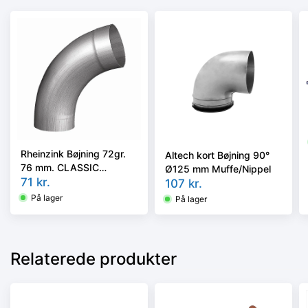
Rheinzink Bøjning 72gr.
Altech kort Bøjning 90°
76 mm. CLASSIC
Ø125 mm Muffe/Nippel
walzblank - Tages ikke
71
kr.
107
kr.
retur -
På lager
På lager
Relaterede produkter