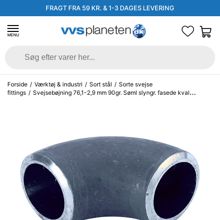
FRAGT FRA 59 KR. & 1-3 DAGES LEVERING
MENU
Forside
/
Værktøj & industri
/
Sort stål
/
Sorte svejse
fittings
/
Svejsebøjning 76,1-2,9 mm 90gr. Søml slyngr. fasede kval
EN10253-2, P235GH, 3D