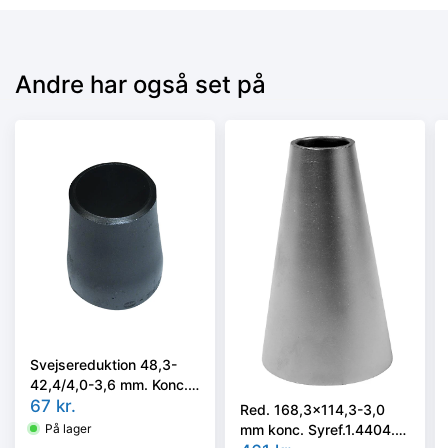
Andre har også set på
Svejsereduktion 48,3-
42,4/4,0-3,6 mm. Konc.
Kval. P235GH, EN 10253-
67
kr.
Red. 168,3x114,3-3,0
2 type B
mm konc. Syref.1.4404.
På lager