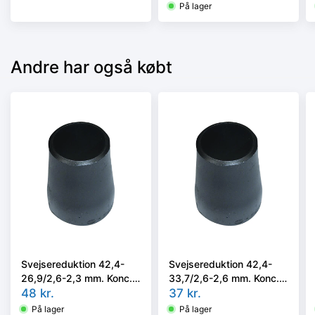
P235GH, EN 10253-
På lager
2/rk2 type B.
Andre har også købt
Svejsereduktion 42,4-
Svejsereduktion 42,4-
26,9/2,6-2,3 mm. Konc.
33,7/2,6-2,6 mm. Konc.
Slyngr. Faset, Kval.
48
kr.
Slyngr. Faset, Kval.
37
kr.
P235GH, EN 10253-
P235GH, EN 10253-
På lager
På lager