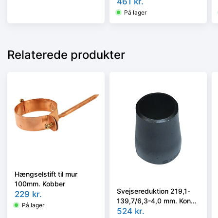
ISO 5251/EN10253-3 el.
461
kr.
4 i vort valg
På lager
Relaterede produkter
Hængselstift til mur
100mm. Kobber
Svejsereduktion 219,1-
229
kr.
139,7/6,3-4,0 mm. Konc.
På lager
Slyngr. Faset, Kval.
524
kr.