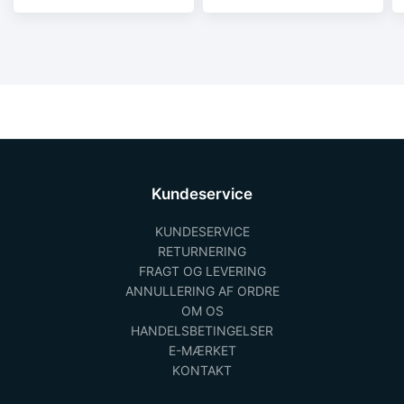
2/rk2 type B.
2/rk2 type B.
Kundeservice
KUNDESERVICE
RETURNERING
FRAGT OG LEVERING
ANNULLERING AF ORDRE
OM OS
HANDELSBETINGELSER
E-MÆRKET
KONTAKT