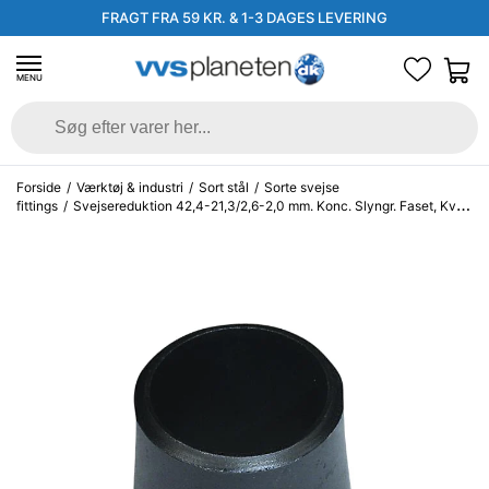
FRAGT FRA 59 KR. & 1-3 DAGES LEVERING
MENU
Forside
/
Værktøj & industri
/
Sort stål
/
Sorte svejse
fittings
/
Svejsereduktion 42,4-21,3/2,6-2,0 mm. Konc. Slyngr. Faset, Kval.
P235GH, EN 10253-2/rk2 type B.