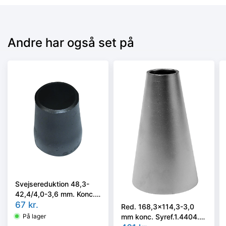
Andre har også set på
Svejsereduktion 48,3-
42,4/4,0-3,6 mm. Konc.
Kval. P235GH, EN 10253-
67
kr.
Red. 168,3x114,3-3,0
2 type B
mm konc. Syref.1.4404.
På lager