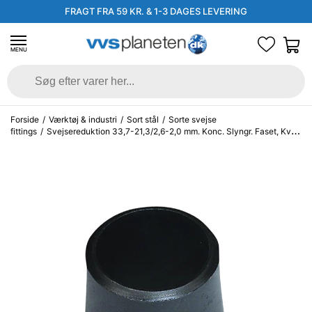
FRAGT FRA 59 KR. & 1-3 DAGES LEVERING
MENU
Forside
/
Værktøj & industri
/
Sort stål
/
Sorte svejse
fittings
/
Svejsereduktion 33,7-21,3/2,6-2,0 mm. Konc. Slyngr. Faset, Kval.
P235GH, EN 10253-2/rk2 type B.