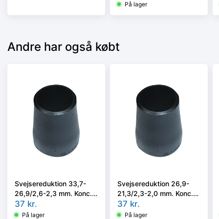
P235GH, EN 10253-
På lager
2/rk2 type B.
Andre har også købt
Svejsereduktion 33,7-
Svejsereduktion 26,9-
26,9/2,6-2,3 mm. Konc.
21,3/2,3-2,0 mm. Konc.
Slyngr. Faset, Kval.
37
kr.
Slyngr. Faset, Kval.
37
kr.
P235GH, EN 10253-
P235GH, EN 10253-
På lager
På lager