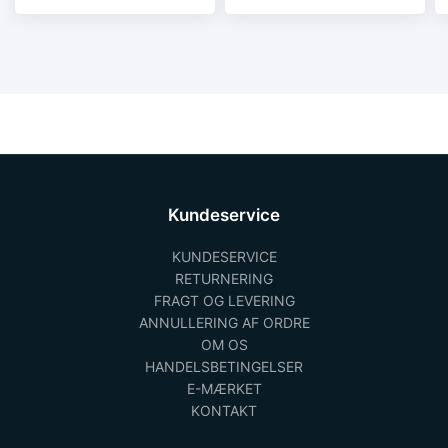
2/rk2 type B.
2/rk2 type B.
Kundeservice
KUNDESERVICE
RETURNERING
FRAGT OG LEVERING
ANNULLERING AF ORDRE
OM OS
HANDELSBETINGELSER
E-MÆRKET
KONTAKT