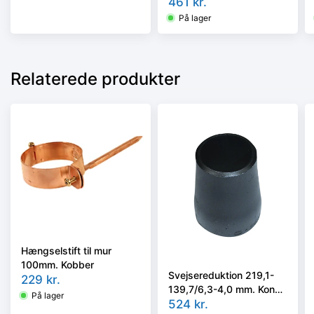
ISO 5251/EN10253-3 el.
461
kr.
4 i vort valg
På lager
Relaterede produkter
Hængselstift til mur
100mm. Kobber
Svejsereduktion 219,1-
229
kr.
139,7/6,3-4,0 mm. Konc.
På lager
Slyngr. Faset, Kval.
524
kr.