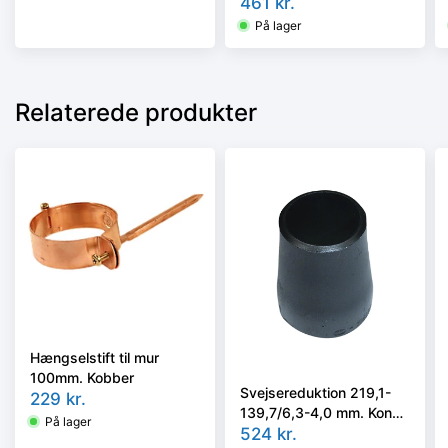
ISO 5251/EN10253-3 el.
461
kr.
4 i vort valg
På lager
Relaterede produkter
Hængselstift til mur
100mm. Kobber
Svejsereduktion 219,1-
229
kr.
139,7/6,3-4,0 mm. Konc.
På lager
Slyngr. Faset, Kval.
524
kr.