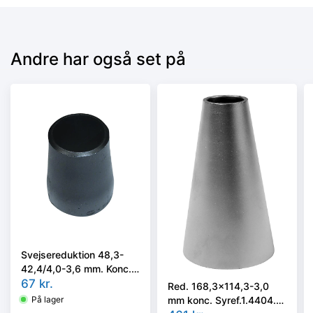
Andre har også set på
Svejsereduktion 48,3-
42,4/4,0-3,6 mm. Konc.
Kval. P235GH, EN 10253-
67
kr.
Red. 168,3x114,3-3,0
2 type B
mm konc. Syref.1.4404.
På lager