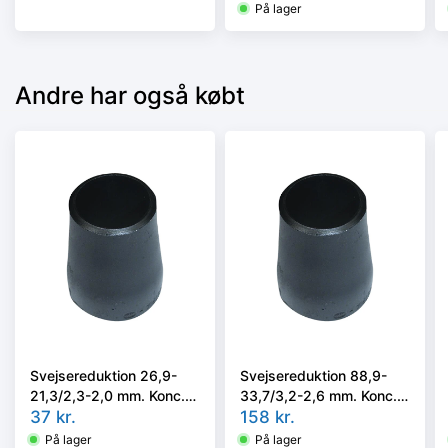
P235GH, EN 10253-
På lager
2/rk2 type B.
Andre har også købt
Svejsereduktion 26,9-
Svejsereduktion 88,9-
21,3/2,3-2,0 mm. Konc.
33,7/3,2-2,6 mm. Konc.
Slyngr. Faset, Kval.
37
kr.
Slyngr. Faset, Kval.
158
kr.
P235GH, EN 10253-
P235GH, EN 10253-
På lager
På lager