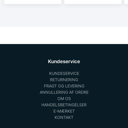
2/rk2 type B.
2/rk2 type B.
Kundeservice
KUNDESERVICE
RETURNERING
FRAGT OG LEVERING
ANNULLERING AF ORDRE
OM OS
HANDELSBETINGELSER
E-MÆRKET
KONTAKT