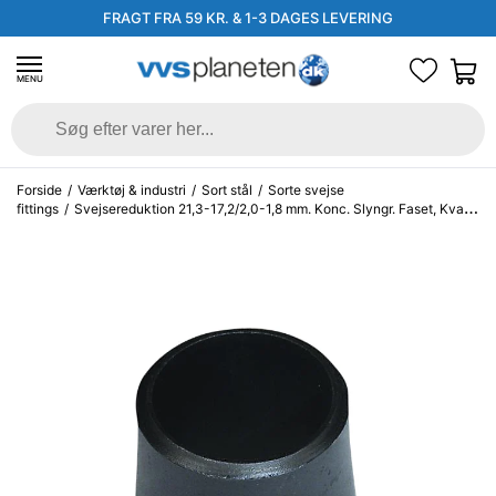
FRAGT FRA 59 KR. & 1-3 DAGES LEVERING
MENU
Forside
/
Værktøj & industri
/
Sort stål
/
Sorte svejse
fittings
/
Svejsereduktion 21,3-17,2/2,0-1,8 mm. Konc. Slyngr. Faset, Kval.
P235GH, EN 10253-2/rk2 type B.