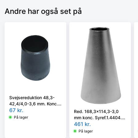
Andre har også set på
Svejsereduktion 48,3-
42,4/4,0-3,6 mm. Konc.
Kval. P235GH, EN 10253-
67
kr.
Red. 168,3x114,3-3,0
2 type B
mm konc. Syref.1.4404.
På lager
ISO 5251/EN10253-3 el.
461
kr.
4 i vort valg
På lager