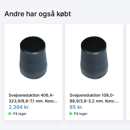
Andre har også købt
Svejsereduktion 406,4-
Svejsereduktion 108,0-
323,9/8,8-7,1 mm. Konc.
88,9/3,6-3,2 mm. Konc.
Kval. P235GH, EN 10253-
2,394
kr.
Kval. P235GH, EN 10253-
85
kr.
2/rk2 type B
2/rk2 type B
På lager
På lager