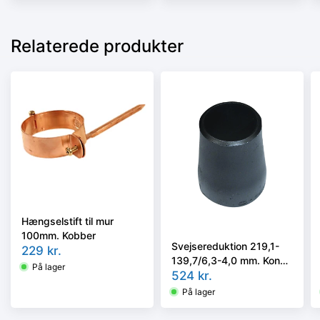
Relaterede produkter
Hængselstift til mur
100mm. Kobber
Svejsereduktion 219,1-
229
kr.
139,7/6,3-4,0 mm. Konc.
På lager
Slyngr. Faset, Kval.
524
kr.
P235GH, EN 10253-
På lager
2/rk2 type B.