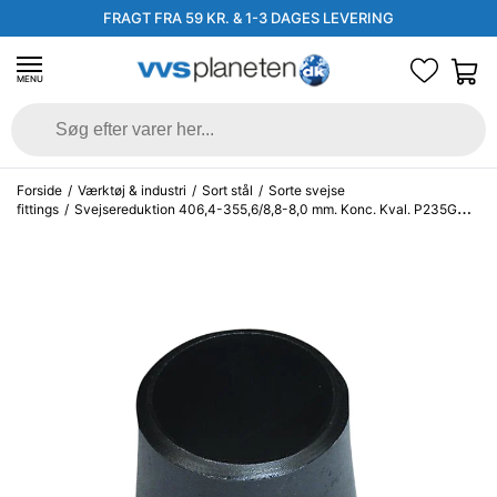
FRAGT FRA 59 KR. & 1-3 DAGES LEVERING
MENU
Forside
/
Værktøj & industri
/
Sort stål
/
Sorte svejse
fittings
/
Svejsereduktion 406,4-355,6/8,8-8,0 mm. Konc. Kval. P235GH,
EN 10253-2/rk2 type B