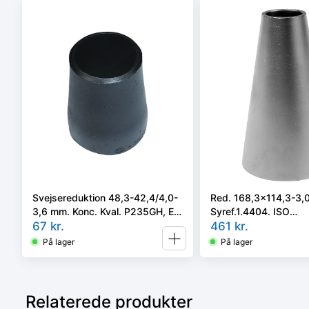
Svejsereduktion 48,3-42,4/4,0-
Red. 168,3x114,3-3,
3,6 mm. Konc. Kval. P235GH, EN
Syref.1.4404. ISO
10253-2 type B
67
kr.
5251/EN10253-3 el. 4 
461
kr.
På lager
På lager
Relaterede produkter