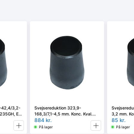
-42,4/3,2-
Svejsereduktion 323,9-
Svejseredu
 P235GH, EN
168,3/7,1-4,5 mm. Konc. Kval.
3,2 mm. Ko
P235GH, EN 10253-2/rk2 type B
884
kr.
10253-2/rk
85
kr.
På lager
På lager