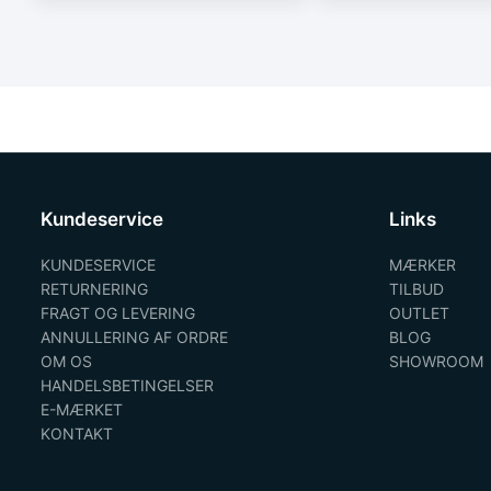
Kundeservice
Links
KUNDESERVICE
MÆRKER
RETURNERING
TILBUD
FRAGT OG LEVERING
OUTLET
ANNULLERING AF ORDRE
BLOG
OM OS
SHOWROOM
HANDELSBETINGELSER
E-MÆRKET
KONTAKT