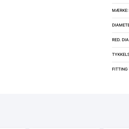
MÆRKE:
DIAMET
RED. DI
TYKKEL
FITTING