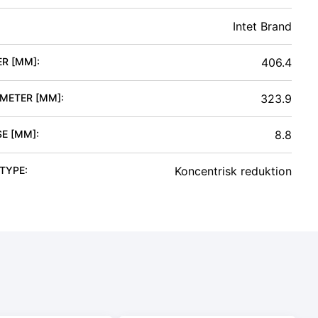
Intet Brand
ER [MM]
:
406.4
AMETER [MM]
:
323.9
SE [MM]
:
8.8
 TYPE
:
Koncentrisk reduktion