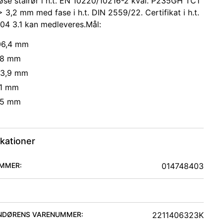
øse stålrør i h.t. EN 10220/10216-2 kval. P235GH TC1
> 3,2 mm med fase i h.t. DIN 2559/22. Certifikat i h.t.
04 3.1 kan medleveres.Mål:
06,4 mm
8,8 mm
23,9 mm
,1 mm
55 mm
ikationer
MMER:
014748403
NDØRENS VARENUMMER:
2211406323K