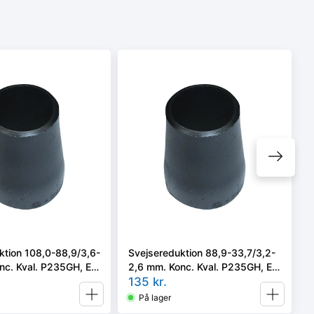
ktion 108,0-88,9/3,6-
Svejsereduktion 88,9-33,7/3,2-
nc. Kval. P235GH, EN
2,6 mm. Konc. Kval. P235GH, EN
2 type B
10253-2/rk2 type B
135
kr.
På lager