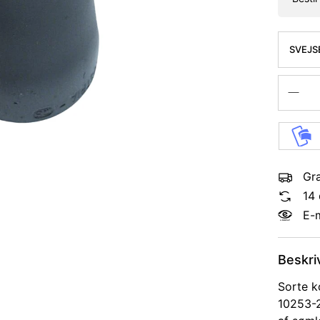
SVEJS
KONC.
Gra
14 
E-
Beskri
Sorte k
10253-2 