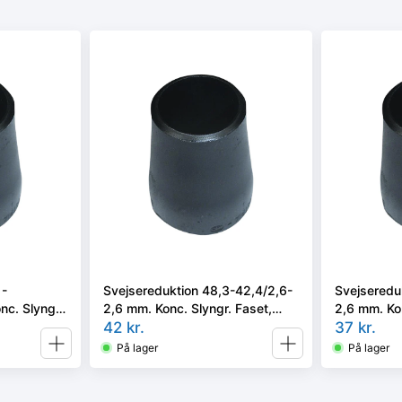
1-
Svejsereduktion 48,3-42,4/2,6-
Svejseredu
nc. Slyngr.
2,6 mm. Konc. Slyngr. Faset,
2,6 mm. Ko
, EN 10253-
Kval. P235GH, EN 10253-2/rk2
42
kr.
10253-2/rk
37
kr.
type B.
På lager
På lager