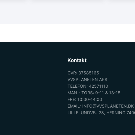
Kontakt
CVR: 37585165
VVSPLANETEN APS
TELEFON: 42571110
MAN - TORS: 9-11 & 13-15
FRE: 10:00-14:00
EMAIL: INFO@VVSPLANETEN.DK
LILLELUNDVEJ 28, HERNING 740