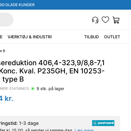
000 GLADE KUNDER
E
VÆRKTØJ & INDUSTRI
TILBUD
OUTLET
e B
sereduktion 406,4-323,9/8,8-7,1
Konc. Kval. P235GH, EN 10253-
 type B
9
stk. på lager
MER:
014748403
4
kr.
ringstid:
1-3 dage
l før kl. 15.00, så sender vi samme dag.
Læs mere.