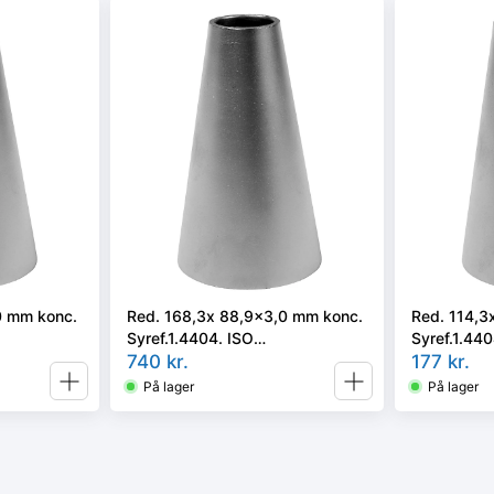
0 mm konc.
Red. 168,3x 88,9x3,0 mm konc.
Red. 114,3
Syref.1.4404. ISO
Syref.1.440
i vort valg
5251/EN10253-3 el. 4 i vort valg
740
kr.
5251/EN1025
177
kr.
På lager
På lager