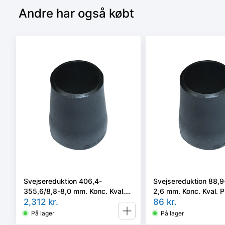
Andre har også købt
Svejsereduktion 406,4-
Svejsereduktion 88,9
355,6/8,8-8,0 mm. Konc. Kval.
2,6 mm. Konc. Kval.
P235GH, EN 10253-2/rk2 type B
2,312
kr.
10253-2/rk2 type B
86
kr.
På lager
På lager