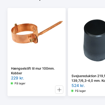
Hængselstift til mur 100mm.
Kobber
Svejsereduktion 219,
229
kr.
139,7/6,3-4,0 mm. Ko
På lager
Faset, Kval. P235GH
524
kr.
2/rk2 type B.
På lager