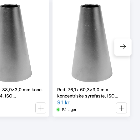
x 88,9x3,0 mm konc.
Red. 76,1x 60,3x3,0 mm
4. ISO
koncentriske syrefaste, ISO
3-3 el. 4 i vort valg
4404
91
kr.
På lager