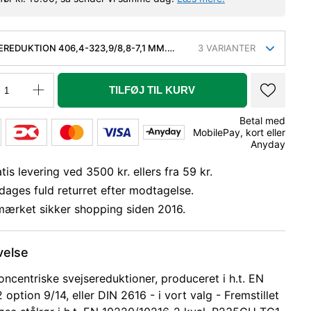
EREDUKTION 406,4-323,9/8,8-7,1 MM.
3
VARIANTER
 KVAL. P235GH, EN 10253-2/RK2 TYPE B
TILFØJ TIL KURV
Betal med
MobilePay, kort eller
Anyday
tis levering ved 3500 kr. ellers fra 59 kr.
dages fuld returret efter modtagelse.
mærket sikker shopping siden 2016.
velse
oncentriske svejsereduktioner, produceret i h.t. EN
option 9/14, eller DIN 2616 - i vort valg - Fremstillet