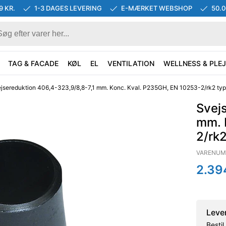
9 KR.
1-3 DAGES LEVERING
E-MÆRKET WEBSHOP
50.
TAG & FACADE
KØL
EL
VENTILATION
WELLNESS & PLEJ
jsereduktion 406,4-323,9/8,8-7,1 mm. Konc. Kval. P235GH, EN 10253-2/rk2 typ
Svej
mm. 
2/rk2
VARENUM
2.39
Leve
Besti