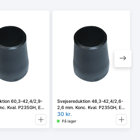
ktion 60,3-42,4/2,9-
Svejsereduktion 48,3-42,4/2,6-
nc. Kval. P235GH, EN
2,6 mm. Konc. Kval. P235GH, EN
2 type B
10253-2/rk2 type B
30
kr.
På lager