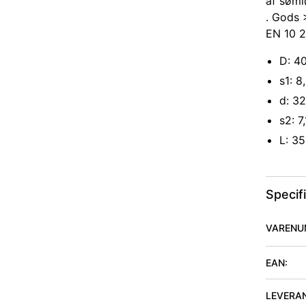
af søml
. Gods 
EN 10 2
D: 4
s1: 
d: 3
s2: 7
L: 3
Specif
VARENU
EAN:
LEVERA