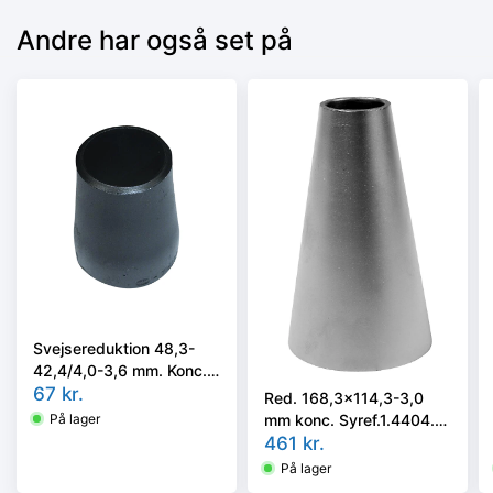
Andre har også set på
Svejsereduktion 48,3-
42,4/4,0-3,6 mm. Konc.
Kval. P235GH, EN 10253-
67
kr.
Red. 168,3x114,3-3,0
2 type B
mm konc. Syref.1.4404.
På lager
ISO 5251/EN10253-3 el.
461
kr.
4 i vort valg
På lager