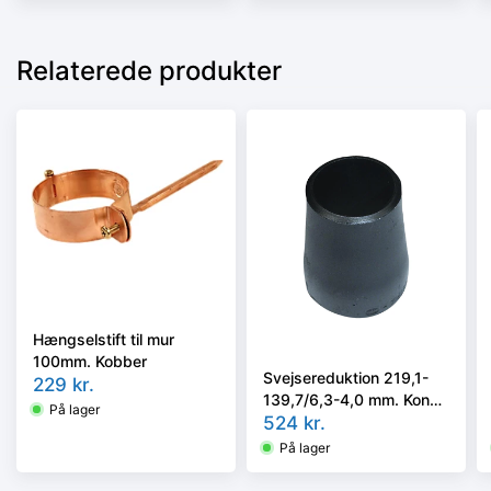
Relaterede produkter
Hængselstift til mur
100mm. Kobber
Svejsereduktion 219,1-
229
kr.
139,7/6,3-4,0 mm. Konc.
På lager
Slyngr. Faset, Kval.
524
kr.
P235GH, EN 10253-
På lager
2/rk2 type B.