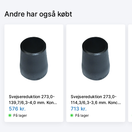
Andre har også købt
Svejsereduktion 273,0-
Svejsereduktion 273,0-
139,7/6,3-4,0 mm. Konc.
114,3/6,3-3,6 mm. Konc.
Kval. P235GH, EN 10253-
576
kr.
Kval. P235GH, EN 10253-
713
kr.
2/rk2 type B
2/rk2 type B
På lager
På lager