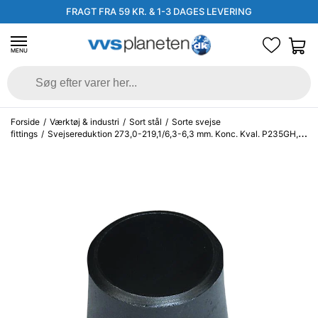
FRAGT FRA 59 KR. & 1-3 DAGES LEVERING
MENU
Forside
/
Værktøj & industri
/
Sort stål
/
Sorte svejse
fittings
/
Svejsereduktion 273,0-219,1/6,3-6,3 mm. Konc. Kval. P235GH,
EN 10253-2/rk2 type B