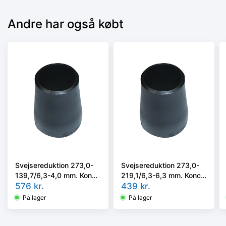
Andre har også købt
Svejsereduktion 273,0-
Svejsereduktion 273,0-
139,7/6,3-4,0 mm. Konc.
219,1/6,3-6,3 mm. Konc.
Kval. P235GH, EN 10253-
576
kr.
Kval. P235GH, EN 10253-
439
kr.
2/rk2 type B
2/rk2 type B
På lager
På lager