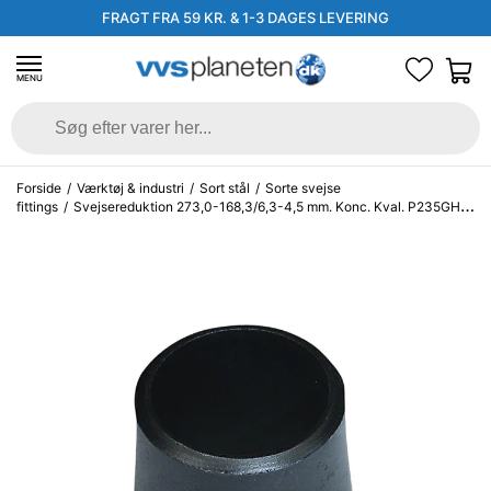
FRAGT FRA 59 KR. & 1-3 DAGES LEVERING
MENU
Forside
/
Værktøj & industri
/
Sort stål
/
Sorte svejse
fittings
/
Svejsereduktion 273,0-168,3/6,3-4,5 mm. Konc. Kval. P235GH,
EN 10253-2/rk2 type B