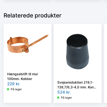
Relaterede produkter
Hængselstift til mur
100mm. Kobber
Svejsereduktion 219,1-
229
kr.
139,7/6,3-4,0 mm. Konc.
På lager
Slyngr. Faset, Kval.
524
kr.
P235GH, EN 10253-
På lager
2/rk2 type B.