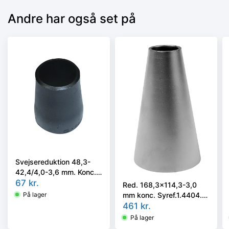
Andre har også set på
Svejsereduktion 48,3-
42,4/4,0-3,6 mm. Konc.
Kval. P235GH, EN 10253-
67
kr.
Red. 168,3x114,3-3,0
2 type B
mm konc. Syref.1.4404.
På lager
ISO 5251/EN10253-3 el.
461
kr.
4 i vort valg
På lager