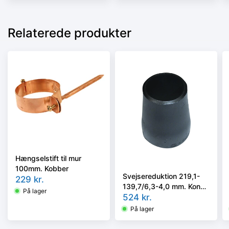
Relaterede produkter
Hængselstift til mur
100mm. Kobber
Svejsereduktion 219,1-
229
kr.
139,7/6,3-4,0 mm. Konc.
På lager
Slyngr. Faset, Kval.
524
kr.
P235GH, EN 10253-
På lager
2/rk2 type B.