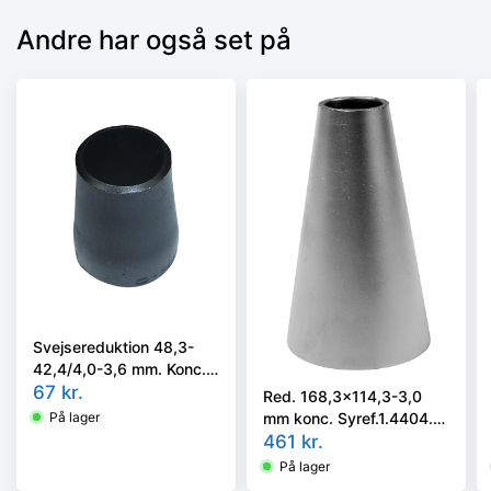
Andre har også set på
Svejsereduktion 48,3-
42,4/4,0-3,6 mm. Konc.
Kval. P235GH, EN 10253-
67
kr.
Red. 168,3x114,3-3,0
2 type B
mm konc. Syref.1.4404.
På lager
ISO 5251/EN10253-3 el.
461
kr.
4 i vort valg
På lager