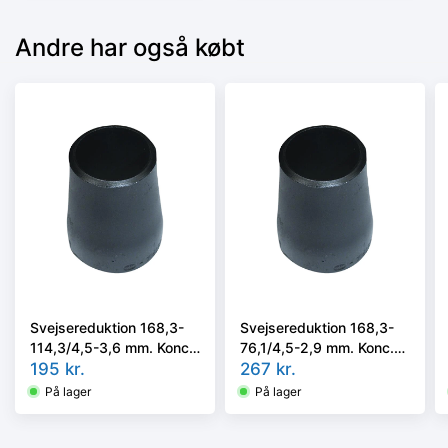
Andre har også købt
Svejsereduktion 168,3-
Svejsereduktion 168,3-
114,3/4,5-3,6 mm. Konc.
76,1/4,5-2,9 mm. Konc.
Kval. P235GH, EN 10253-
195
kr.
Kval. P235GH, EN 10253-
267
kr.
2/rk2 type B
2/rk2 type B
På lager
På lager