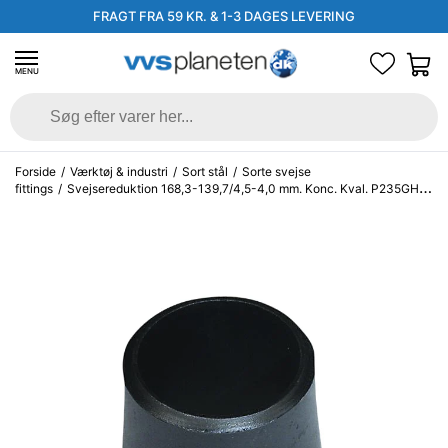
FRAGT FRA 59 KR. & 1-3 DAGES LEVERING
MENU
Forside
/
Værktøj & industri
/
Sort stål
/
Sorte svejse
fittings
/
Svejsereduktion 168,3-139,7/4,5-4,0 mm. Konc. Kval. P235GH,
EN 10253-2/rk2 type B