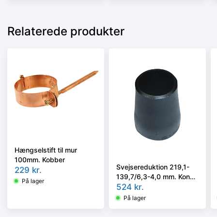
Relaterede produkter
Hængselstift til mur
100mm. Kobber
Svejsereduktion 219,1-
229
kr.
139,7/6,3-4,0 mm. Konc.
På lager
Slyngr. Faset, Kval.
524
kr.
P235GH, EN 10253-
På lager
2/rk2 type B.