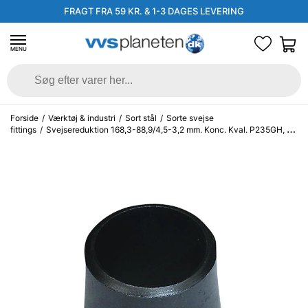
FRAGT FRA 59 KR. & 1-3 DAGES LEVERING
MENU
Forside
/
Værktøj & industri
/
Sort stål
/
Sorte svejse
fittings
/
Svejsereduktion 168,3-88,9/4,5-3,2 mm. Konc. Kval. P235GH, EN
10253-2/rk2 type B