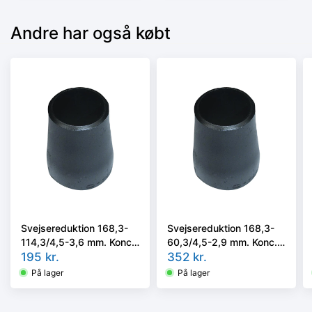
Andre har også købt
Svejsereduktion 168,3-
Svejsereduktion 168,3-
114,3/4,5-3,6 mm. Konc.
60,3/4,5-2,9 mm. Konc.
Kval. P235GH, EN 10253-
195
kr.
Kval. P235GH, EN 10253-
352
kr.
2/rk2 type B
2/rk2 type B
På lager
På lager