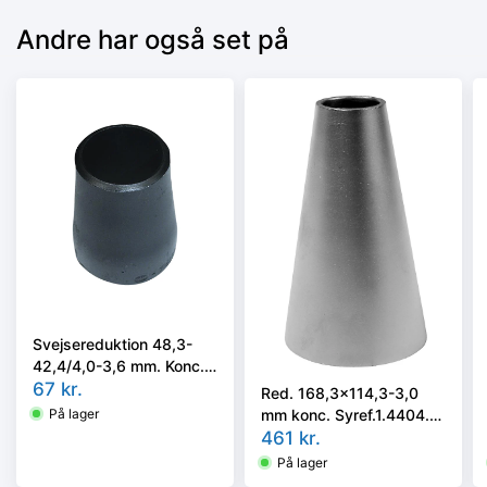
Andre har også set på
Svejsereduktion 48,3-
42,4/4,0-3,6 mm. Konc.
Kval. P235GH, EN 10253-
67
kr.
Red. 168,3x114,3-3,0
2 type B
mm konc. Syref.1.4404.
På lager
ISO 5251/EN10253-3 el.
461
kr.
4 i vort valg
På lager