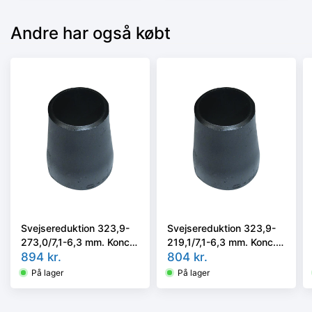
Andre har også købt
Svejsereduktion 323,9-
Svejsereduktion 323,9-
273,0/7,1-6,3 mm. Konc.
219,1/7,1-6,3 mm. Konc.
Kval. P235GH, EN 10253-
894
kr.
Kval. P235GH, EN 10253-
804
kr.
2/rk2 type B
2/rk2 type B
På lager
På lager