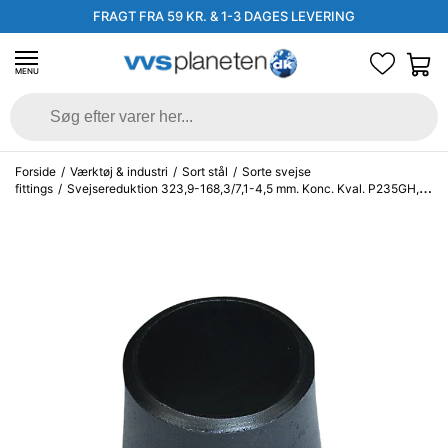
FRAGT FRA 59 KR. & 1-3 DAGES LEVERING
MENU
Forside
/
Værktøj & industri
/
Sort stål
/
Sorte svejse
fittings
/
Svejsereduktion 323,9-168,3/7,1-4,5 mm. Konc. Kval. P235GH,
EN 10253-2/rk2 type B