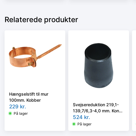
Relaterede produkter
Hængselstift til mur
100mm. Kobber
Svejsereduktion 219,1-
229
kr.
139,7/6,3-4,0 mm. Konc.
På lager
Slyngr. Faset, Kval.
524
kr.
P235GH, EN 10253-
På lager
2/rk2 type B.