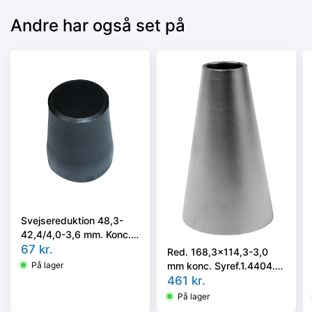
Andre har også set på
Svejsereduktion 48,3-
42,4/4,0-3,6 mm. Konc.
Kval. P235GH, EN 10253-
67
kr.
Red. 168,3x114,3-3,0
2 type B
mm konc. Syref.1.4404.
På lager
ISO 5251/EN10253-3 el.
461
kr.
4 i vort valg
På lager