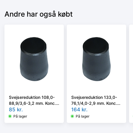
Andre har også købt
Svejsereduktion 108,0-
Svejsereduktion 133,0-
88,9/3,6-3,2 mm. Konc.
76,1/4,0-2,9 mm. Konc.
Kval. P235GH, EN 10253-
85
kr.
Kval. P235GH, EN 10253-
164
kr.
2/rk2 type B
2/rk2 type B
På lager
På lager