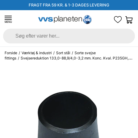
FRAGT FRA 59 KR. & 1-3 DAGES LEVERING
MENU
Forside
/
Værktøj & industri
/
Sort stål
/
Sorte svejse
fittings
/
Svejsereduktion 133,0-88,9/4,0-3,2 mm. Konc. Kval. P235GH,
EN 10253-2/rk2 type B