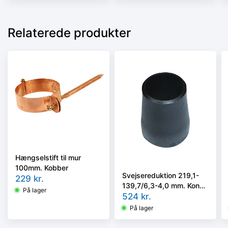
Relaterede produkter
Hængselstift til mur
100mm. Kobber
Svejsereduktion 219,1-
229
kr.
139,7/6,3-4,0 mm. Konc.
På lager
Slyngr. Faset, Kval.
524
kr.
P235GH, EN 10253-
På lager
2/rk2 type B.