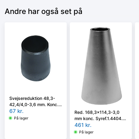
Andre har også set på
Svejsereduktion 48,3-
42,4/4,0-3,6 mm. Konc.
Kval. P235GH, EN 10253-
67
kr.
Red. 168,3x114,3-3,0
2 type B
mm konc. Syref.1.4404.
På lager
ISO 5251/EN10253-3 el.
461
kr.
4 i vort valg
På lager