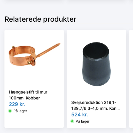
Relaterede produkter
Hængselstift til mur
100mm. Kobber
Svejsereduktion 219,1-
229
kr.
139,7/6,3-4,0 mm. Konc.
På lager
Slyngr. Faset, Kval.
524
kr.
P235GH, EN 10253-
På lager
2/rk2 type B.