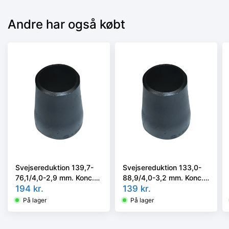
Andre har også købt
Svejsereduktion 139,7-
Svejsereduktion 133,0-
76,1/4,0-2,9 mm. Konc.
88,9/4,0-3,2 mm. Konc.
Kval. P235GH, EN 10253-
194
kr.
Kval. P235GH, EN 10253-
139
kr.
2/rk2 type B
2/rk2 type B
På lager
På lager