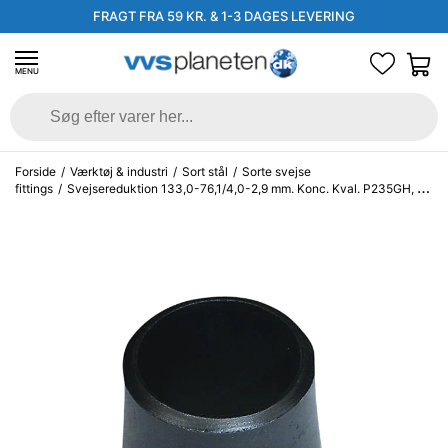
FRAGT FRA 59 KR. & 1-3 DAGES LEVERING
MENU
Forside
/
Værktøj & industri
/
Sort stål
/
Sorte svejse
fittings
/
Svejsereduktion 133,0-76,1/4,0-2,9 mm. Konc. Kval. P235GH, EN
10253-2/rk2 type B