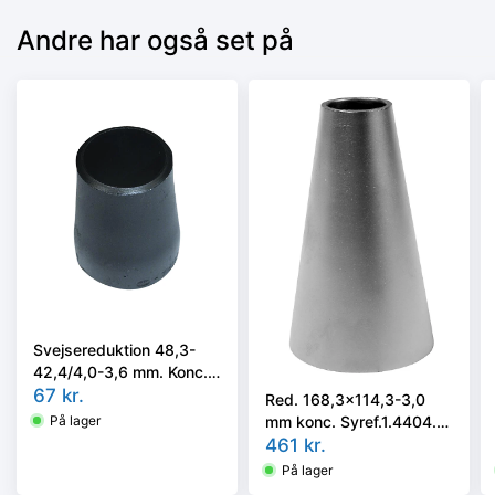
Andre har også set på
Svejsereduktion 48,3-
42,4/4,0-3,6 mm. Konc.
Kval. P235GH, EN 10253-
67
kr.
Red. 168,3x114,3-3,0
2 type B
mm konc. Syref.1.4404.
På lager
ISO 5251/EN10253-3 el.
461
kr.
4 i vort valg
På lager