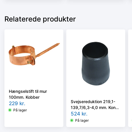
Relaterede produkter
Hængselstift til mur
100mm. Kobber
Svejsereduktion 219,1-
229
kr.
139,7/6,3-4,0 mm. Konc.
På lager
Slyngr. Faset, Kval.
524
kr.
P235GH, EN 10253-
På lager
2/rk2 type B.