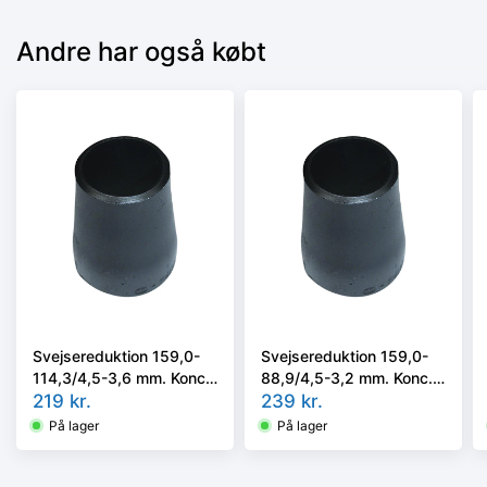
Andre har også købt
Svejsereduktion 159,0-
Svejsereduktion 159,0-
114,3/4,5-3,6 mm. Konc.
88,9/4,5-3,2 mm. Konc.
Kval. P235GH, EN 10253-
219
kr.
Kval. P235GH, EN 10253-
239
kr.
2/rk2 type B
2/rk2 type B
På lager
På lager