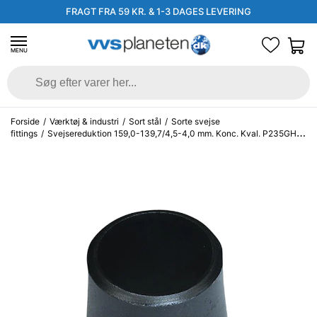
FRAGT FRA 59 KR. & 1-3 DAGES LEVERING
MENU
Forside
/
Værktøj & industri
/
Sort stål
/
Sorte svejse
fittings
/
Svejsereduktion 159,0-139,7/4,5-4,0 mm. Konc. Kval. P235GH,
EN 10253-2/rk2 type B