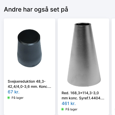
Andre har også set på
Svejsereduktion 48,3-
42,4/4,0-3,6 mm. Konc.
Kval. P235GH, EN 10253-
67
kr.
Red. 168,3x114,3-3,0
2 type B
mm konc. Syref.1.4404.
På lager
ISO 5251/EN10253-3 el.
461
kr.
4 i vort valg
På lager