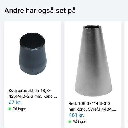
Andre har også set på
Svejsereduktion 48,3-
42,4/4,0-3,6 mm. Konc.
Kval. P235GH, EN 10253-
67
kr.
Red. 168,3x114,3-3,0
2 type B
mm konc. Syref.1.4404.
På lager
ISO 5251/EN10253-3 el.
461
kr.
4 i vort valg
På lager