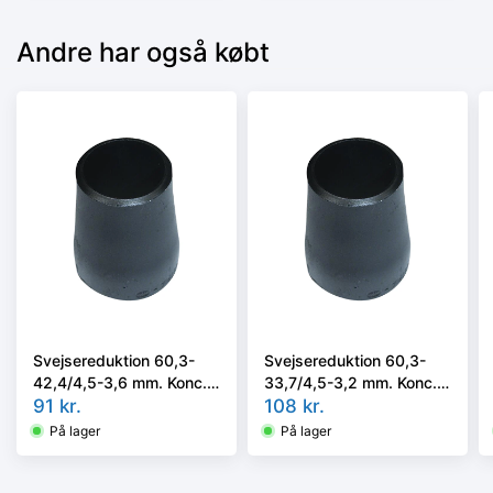
Andre har også købt
Svejsereduktion 60,3-
Svejsereduktion 60,3-
42,4/4,5-3,6 mm. Konc.
33,7/4,5-3,2 mm. Konc.
Kval. P235GH, EN 10253-
91
kr.
Kval. P235GH, EN 10253-
108
kr.
2 type B
2 type B
På lager
På lager