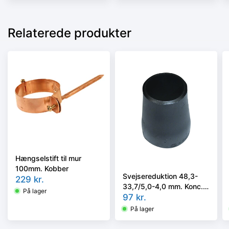
Relaterede produkter
Hængselstift til mur
100mm. Kobber
Svejsereduktion 48,3-
229
kr.
33,7/5,0-4,0 mm. Konc.
På lager
Kval. P235GH, EN 10253-
97
kr.
2 type B
På lager