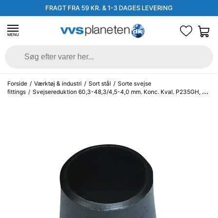
FRAGT FRA 59 KR. & 1-3 DAGES LEVERING
MENU
Forside
/
Værktøj & industri
/
Sort stål
/
Sorte svejse
fittings
/
Svejsereduktion 60,3-48,3/4,5-4,0 mm. Konc. Kval. P235GH, EN
10253-2 type B