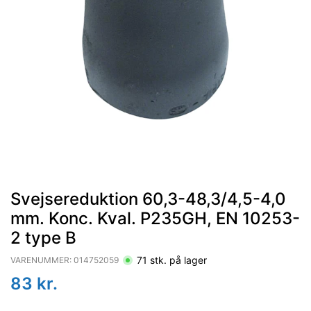
Svejsereduktion 60,3-48,3/4,5-4,0
mm. Konc. Kval. P235GH, EN 10253-
2 type B
71
stk. på lager
VARENUMMER:
014752059
83
kr.