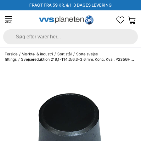
FRAGT FRA 59 KR. & 1-3 DAGES LEVERING
MENU
Forside
/
Værktøj & industri
/
Sort stål
/
Sorte svejse
fittings
/
Svejsereduktion 219,1-114,3/6,3-3,6 mm. Konc. Kval. P235GH,
EN 10253-2/rk2 type B