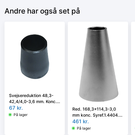
Andre har også set på
Svejsereduktion 48,3-
42,4/4,0-3,6 mm. Konc.
Kval. P235GH, EN 10253-
67
kr.
Red. 168,3x114,3-3,0
2 type B
mm konc. Syref.1.4404.
På lager
ISO 5251/EN10253-3 el.
461
kr.
4 i vort valg
På lager