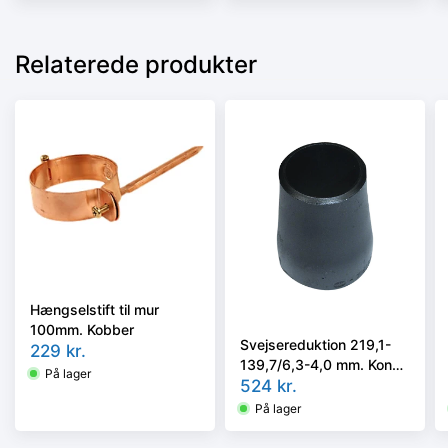
Relaterede produkter
Hængselstift til mur
100mm. Kobber
Svejsereduktion 219,1-
229
kr.
139,7/6,3-4,0 mm. Konc.
På lager
Slyngr. Faset, Kval.
524
kr.
P235GH, EN 10253-
På lager
2/rk2 type B.