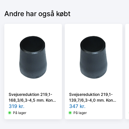
Andre har også købt
Svejsereduktion 219,1-
Svejsereduktion 219,1-
168,3/6,3-4,5 mm. Konc.
139,7/6,3-4,0 mm. Konc.
Kval. P235GH, EN 10253-
319
kr.
Kval. P235GH, EN 10253-
347
kr.
2/rk2 type B
2/rk2 type B
På lager
På lager