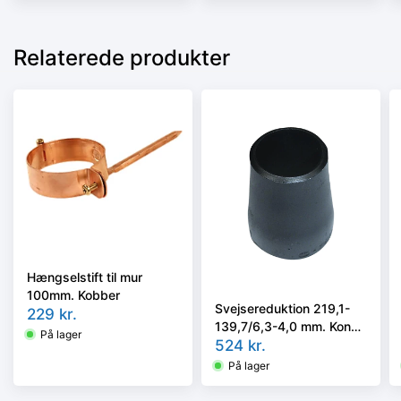
Relaterede produkter
Hængselstift til mur
100mm. Kobber
Svejsereduktion 219,1-
229
kr.
139,7/6,3-4,0 mm. Konc.
På lager
Slyngr. Faset, Kval.
524
kr.
P235GH, EN 10253-
På lager
2/rk2 type B.