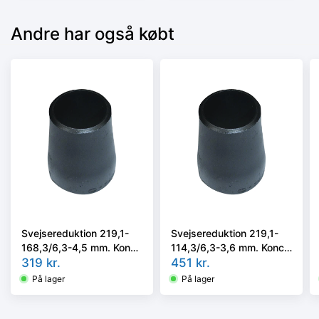
Andre har også købt
Svejsereduktion 219,1-
Svejsereduktion 219,1-
168,3/6,3-4,5 mm. Konc.
114,3/6,3-3,6 mm. Konc.
Kval. P235GH, EN 10253-
319
kr.
Kval. P235GH, EN 10253-
451
kr.
2/rk2 type B
2/rk2 type B
På lager
På lager