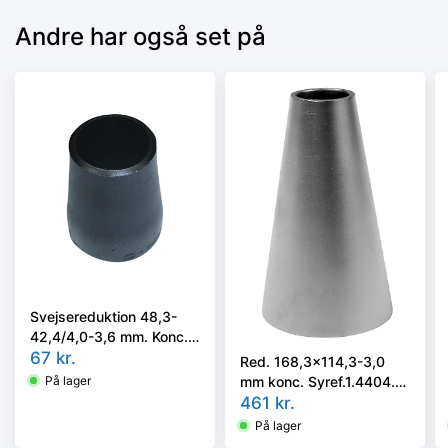
Andre har også set på
Svejsereduktion 48,3-
42,4/4,0-3,6 mm. Konc.
Kval. P235GH, EN 10253-
67
kr.
Red. 168,3x114,3-3,0
2 type B
mm konc. Syref.1.4404.
På lager
ISO 5251/EN10253-3 el.
461
kr.
4 i vort valg
På lager