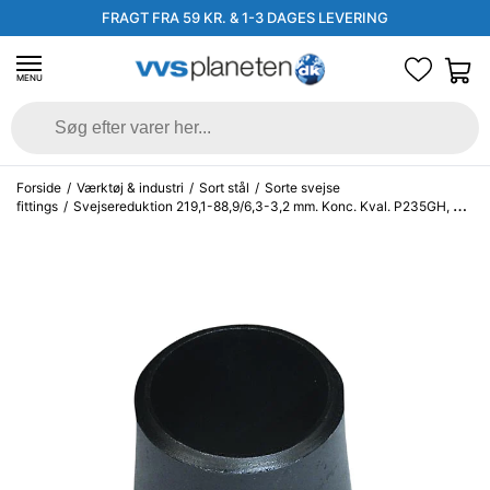
FRAGT FRA 59 KR. & 1-3 DAGES LEVERING
MENU
Forside
/
Værktøj & industri
/
Sort stål
/
Sorte svejse
fittings
/
Svejsereduktion 219,1-88,9/6,3-3,2 mm. Konc. Kval. P235GH, EN
10253-2/rk2 type B