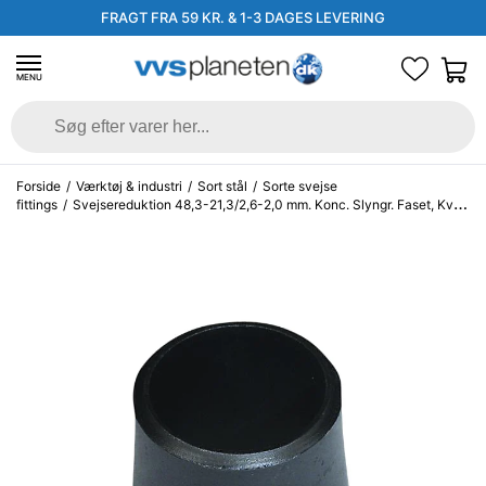
FRAGT FRA 59 KR. & 1-3 DAGES LEVERING
MENU
Forside
/
Værktøj & industri
/
Sort stål
/
Sorte svejse
fittings
/
Svejsereduktion 48,3-21,3/2,6-2,0 mm. Konc. Slyngr. Faset, Kval.
P235GH, EN 10253-2/rk2 type B.