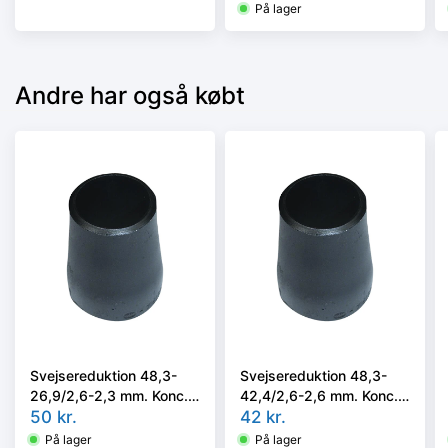
P235GH, EN 10253-
På lager
2/rk2 type B.
Andre har også købt
Svejsereduktion 48,3-
Svejsereduktion 48,3-
26,9/2,6-2,3 mm. Konc.
42,4/2,6-2,6 mm. Konc.
Slyngr. Faset, Kval.
50
kr.
Slyngr. Faset, Kval.
42
kr.
P235GH, EN 10253-
P235GH, EN 10253-
På lager
På lager