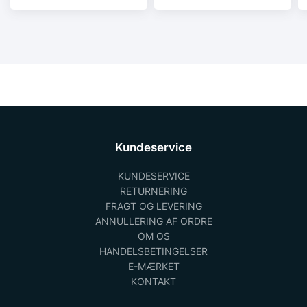
2/rk2 type B.
2/rk2 type B.
Kundeservice
KUNDESERVICE
RETURNERING
FRAGT OG LEVERING
ANNULLERING AF ORDRE
OM OS
HANDELSBETINGELSER
E-MÆRKET
KONTAKT