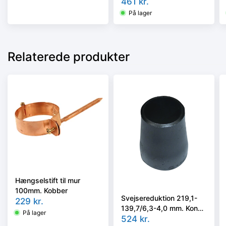
ISO 5251/EN10253-3 el.
461
kr.
4 i vort valg
På lager
Relaterede produkter
Hængselstift til mur
100mm. Kobber
Svejsereduktion 219,1-
229
kr.
139,7/6,3-4,0 mm. Konc.
På lager
Slyngr. Faset, Kval.
524
kr.