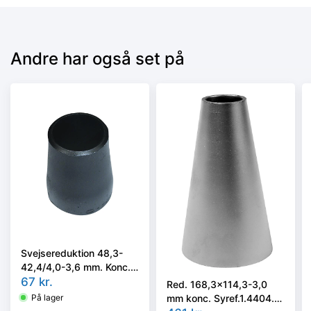
Andre har også set på
Svejsereduktion 48,3-
42,4/4,0-3,6 mm. Konc.
Kval. P235GH, EN 10253-
67
kr.
Red. 168,3x114,3-3,0
2 type B
mm konc. Syref.1.4404.
På lager