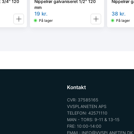
 3/4'' 120
Nippelrør galvaniseret 1/2'' 120
Nippelrør g
mm
19
kr.
38
kr.
På lager
På lager
Kontakt
CVR: 37585165
VVSPLANETEN APS
TELEFON: 42571110
MAN - TORS: 9-11 & 13-15
FRE: 10:00-14:00
EMAIL: INFO@VVSPLANETEN.DK