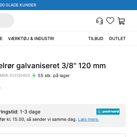
000 GLADE KUNDER
E
VÆRKTØJ & INDUSTRI
TILBUD
OUTLET
lrør galvaniseret 3/8'' 120 mm
55
stk. på lager
MER:
012120403
.
ringstid:
1-3 dage
l før kl. 15.00, så sender vi samme dag.
Læs mere.