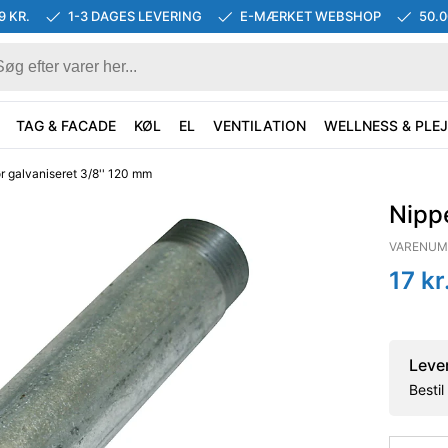
9 KR.
1-3 DAGES LEVERING
E-MÆRKET WEBSHOP
50.
TAG & FACADE
KØL
EL
VENTILATION
WELLNESS & PLEJ
r galvaniseret 3/8'' 120 mm
Nippe
VARENUM
17
kr
Leve
Besti