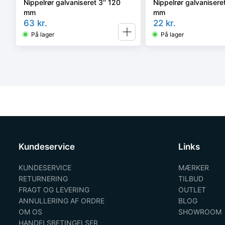
Nippelrør galvaniseret 3'' 120
Nippelrør galvaniseret
mm
mm
63
kr.
22
kr.
På lager
På lager
Kundeservice
Links
KUNDESERVICE
MÆRKER
RETURNERING
TILBUD
FRAGT OG LEVERING
OUTLET
ANNULLERING AF ORDRE
BLOG
OM OS
SHOWROOM
HANDELSBETINGELSER