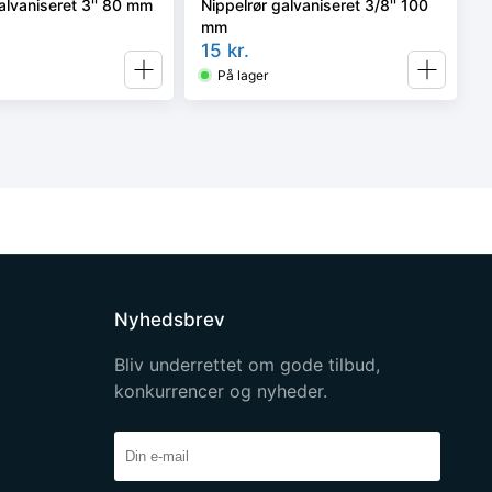
alvaniseret 3'' 80 mm
Nippelrør galvaniseret 3/8'' 100
mm
15
kr.
På lager
Nyhedsbrev
Bliv underrettet om gode tilbud,
konkurrencer og nyheder.