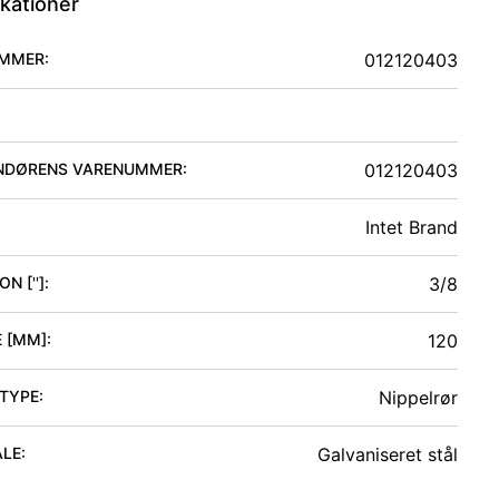
ikationer
MMER:
012120403
NDØRENS VARENUMMER:
012120403
Intet Brand
N ['']
:
3/8
 [MM]
:
120
 TYPE
:
Nippelrør
ALE
:
Galvaniseret stål