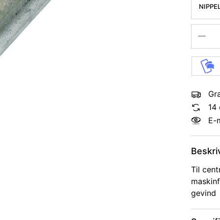
NIPPE
Gra
14 
E-
Beskri
Til cent
maskinf
gevind