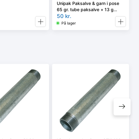
Unipak Paksalve & garn i pose
65 gr. tube paksalve + 13 g
pakgarn
50
kr.
På lager