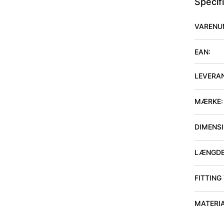
Specif
VARENU
EAN:
LEVERA
MÆRKE:
DIMENSIO
LÆNGDE
FITTING
MATERI