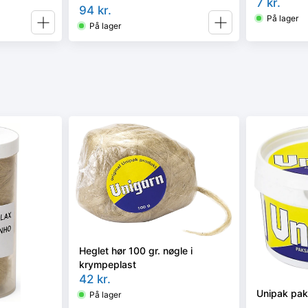
7
kr.
94
kr.
På lager
På lager
Heglet hør 100 gr. nøgle i
krympeplast
42
kr.
Unipak pak
På lager