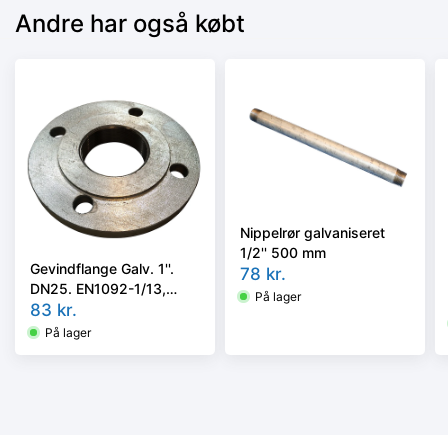
Andre har også købt
Nippelrør galvaniseret
1/2'' 500 mm
Gevindflange Galv. 1''.
78
kr.
DN25. EN1092-1/13,
På lager
P250GH PN16/40.
83
kr.
DIN2566.
På lager