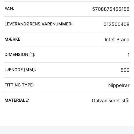
EAN:
5708875455158
LEVERANDØRENS VARENUMMER:
012500408
MÆRKE:
Intet Brand
DIMENSION ['']
:
1
LÆNGDE [MM]
:
500
FITTING TYPE
:
Nippelrør
MATERIALE
:
Galvaniseret stål