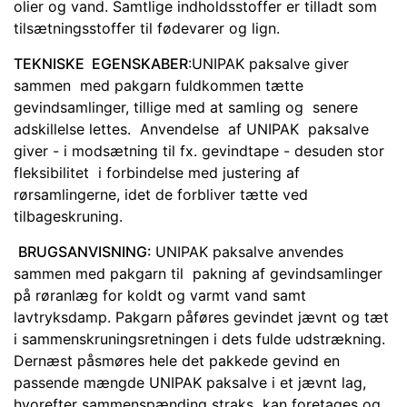
olier og vand. Samtlige indholdsstoffer er tilladt som
tilsætningsstoffer til fødevarer og lign.
TEKNISKE EGENSKABER
:UNIPAK paksalve giver
sammen med pakgarn fuldkommen tætte
gevindsamlinger, tillige med at samling og senere
adskillelse lettes. Anvendelse af UNIPAK paksalve
giver - i modsætning til fx. gevindtape - desuden stor
fleksibilitet i forbindelse med justering af
rørsamlingerne, idet de forbliver tætte ved
tilbageskruning.
BRUGSANVISNING:
UNIPAK paksalve anvendes
sammen med pakgarn til pakning af gevindsamlinger
på røranlæg for koldt og varmt vand samt
lavtryksdamp. Pakgarn påføres gevindet jævnt og tæt
i sammenskruningsretningen i dets fulde udstrækning.
Dernæst påsmøres hele det pakkede gevind en
passende mængde UNIPAK paksalve i et jævnt lag,
hvorefter sammenspænding straks kan foretages og