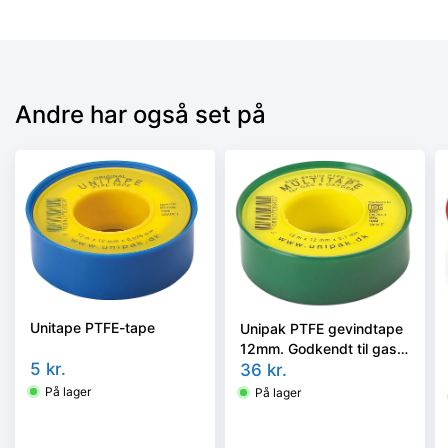
Andre har også set på
Unitape PTFE-tape
Unipak PTFE gevindtape
12mm. Godkendt til gas
5
kr.
D6-2963
36
kr.
På lager
På lager