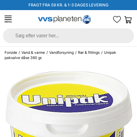
FRAGT FRA 59 KR. & 1-3 DAGES LEVERING
MENU
Forside
/
Vand & varme
/
Vandforsyning
/
Rør & fittings
/
Unipak
paksalve dåse 360 gr.