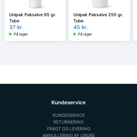
Unipak Paksalve 65 gr.
Unipak Paksalve 250 gr.
Tube
Tube
37
kr.
45
kr.
På lager
På lager
Kundeservice
KUNDESERVICE
RETURNERING
FRAGT OG LEVERING
ANNULLERING AF ORDRE