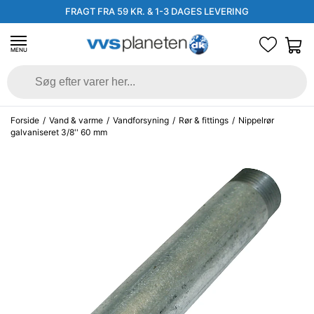
FRAGT FRA 59 KR. & 1-3 DAGES LEVERING
MENU
Forside
/
Vand & varme
/
Vandforsyning
/
Rør & fittings
/
Nippelrør
galvaniseret 3/8'' 60 mm