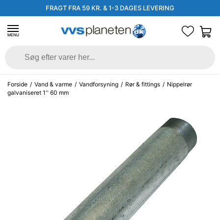
FRAGT FRA 59 KR. & 1-3 DAGES LEVERING
MENU
Forside
/
Vand & varme
/
Vandforsyning
/
Rør & fittings
/
Nippelrør
galvaniseret 1'' 60 mm