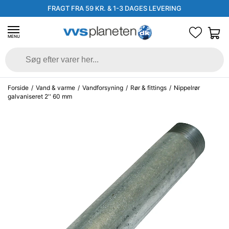
FRAGT FRA 59 KR. & 1-3 DAGES LEVERING
MENU
Forside
/
Vand & varme
/
Vandforsyning
/
Rør & fittings
/
Nippelrør
galvaniseret 2'' 60 mm