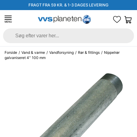
FRAGT FRA 59 KR. & 1-3 DAGES LEVERING
MENU
Forside
/
Vand & varme
/
Vandforsyning
/
Rør & fittings
/
Nippelrør
galvaniseret 4'' 100 mm