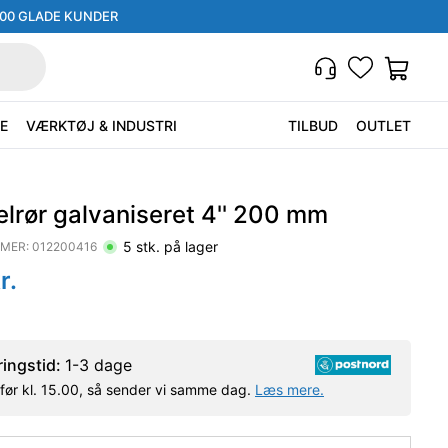
000 GLADE KUNDER
E
VÆRKTØJ & INDUSTRI
TILBUD
OUTLET
lrør galvaniseret 4'' 200 mm
5
stk. på lager
MER:
012200416
r.
ringstid:
1-3 dage
l før kl. 15.00, så sender vi samme dag.
Læs mere.