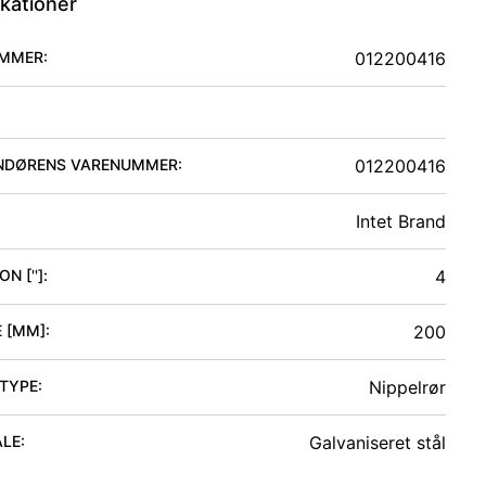
ikationer
MMER:
012200416
NDØRENS VARENUMMER:
012200416
Intet Brand
N ['']
:
4
 [MM]
:
200
 TYPE
:
Nippelrør
ALE
:
Galvaniseret stål