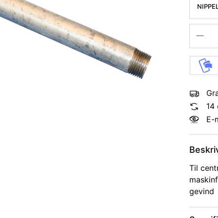
NIPPE
Gra
14 
E-
Beskri
Til cent
maskinf
gevind