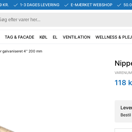
9 KR.
1-3 DAGES LEVERING
E-MÆRKET WEBSHOP
50.
TAG & FACADE
KØL
EL
VENTILATION
WELLNESS & PLEJ
r galvaniseret 4'' 200 mm
Nippe
VARENUM
118
k
Leve
Besti