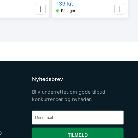
139
kr.
På lager
Nyhedsbrev
Bliv underrettet om gode tilbud,
konkurrencer og nyheder.
0
TILMELD