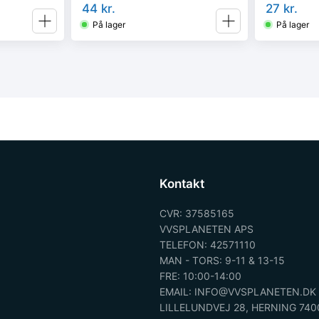
44
kr.
27
kr.
På lager
På lager
Kontakt
CVR: 37585165
VVSPLANETEN APS
TELEFON: 42571110
MAN - TORS: 9-11 & 13-15
FRE: 10:00-14:00
EMAIL: INFO@VVSPLANETEN.DK
LILLELUNDVEJ 28, HERNING 740