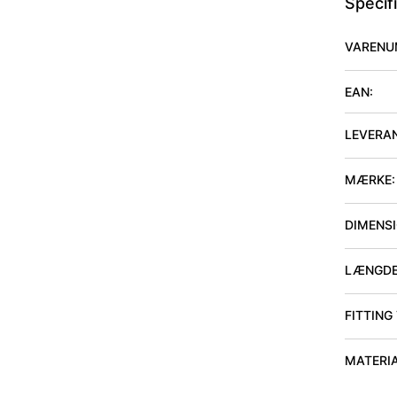
Specif
VARENU
EAN:
LEVERA
MÆRKE:
DIMENSIO
LÆNGDE
FITTING
MATERI