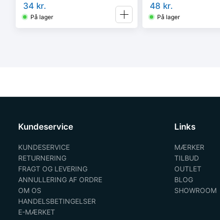
34
kr.
48
kr.
På lager
På lager
Kundeservice
Links
KUNDESERVICE
MÆRKER
RETURNERING
TILBUD
FRAGT OG LEVERING
OUTLET
ANNULLERING AF ORDRE
BLOG
OM OS
SHOWROOM
HANDELSBETINGELSER
E-MÆRKET